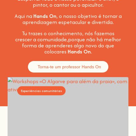
pintor, o cantor ou o apicultor.
Aqui na
Hands On
, o nosso objetivo é tornar a
aprendizagem espetacular e divertida
.
Tu trazes o conhecimento, nós fazemos
crescer a comunidade,
porque não há melhor
forma de aprenderes algo novo do que
colocares
Hands On
.
Torna-te um professor Hands On
Experiências comunitárias