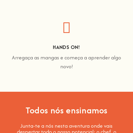
HANDS ON!
Arregaça as mangas e começa a aprender algo
novo!
Todos nós ensinamos
Junta-te a nós nesta aventura onde vais
despertar todo o nosso potencial: o chef, o