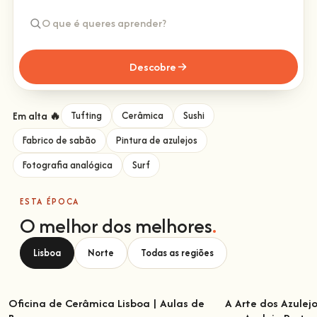
Descobre
Em alta 🔥
Tufting
Cerâmica
Sushi
Fabrico de sabão
Pintura de azulejos
Fotografia analógica
Surf
ESTA ÉPOCA
O melhor dos melhores
.
Lisboa
Norte
Todas as regiões
Oficina de Cerâmica Lisboa | Aulas de
A Arte dos Azulej