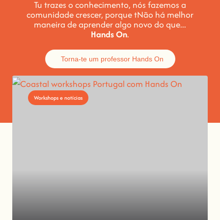
Tu trazes o conhecimento, nós fazemos a
comunidade crescer, porque t
Não há melhor
maneira de aprender algo novo do que...
Hands On
.
Torna-te um professor Hands On
Workshops e notícias