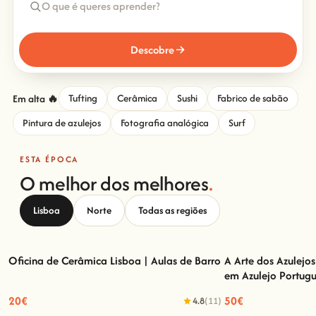
Descobre
Em alta 🔥
Tufting
Cerâmica
Sushi
Fabrico de sabão
Pintura de azulejos
Fotografia analógica
Surf
ESTA ÉPOCA
O melhor dos melhores
.
Lisboa
Norte
Todas as regiões
Oficina de Cerâmica Lisboa | Aulas de Barro
A Arte dos Azulejo
em Azulejo Portug
Oficina de Cerâmica Lisboa | Aulas de Barro
A Arte dos Azulej
Azul
20€
50€
4.8
(11)