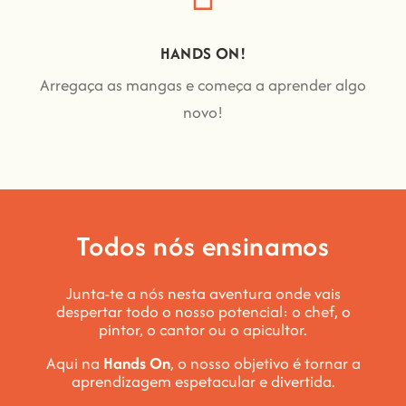
HANDS ON!
Arregaça as mangas e começa a aprender algo
novo!
Todos nós ensinamos
Junta-te a nós nesta aventura onde vais
despertar todo o nosso potencial: o chef, o
pintor, o cantor ou o apicultor.
Aqui na
Hands On
, o nosso objetivo é tornar a
aprendizagem espetacular e divertida
.