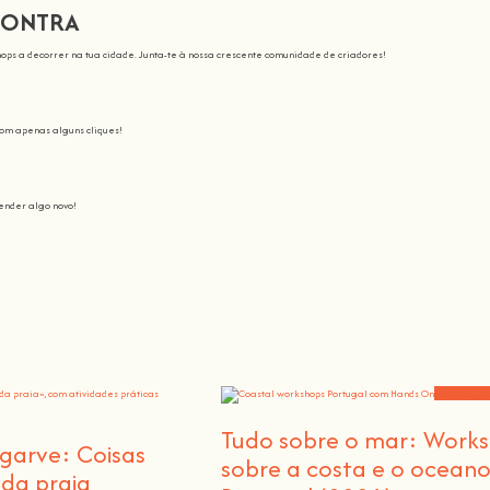
CONTRA
ops a decorrer na tua cidade. Junta-te à nossa crescente comunidade de criadores!
com apenas alguns cliques!
nder algo novo!
Junta-te a nós nesta aventura onde vais despertar todo o nosso potencial: o c
 tornar a aprendizagem espetacular e divertida
.
s crescer a comunidade,
porque não há melhor forma de aprenderes algo novo do que colocares
Hands On
.
Workshops e
Tudo sobre o mar: Work
garve: Coisas
sobre a costa e o ocean
 da praia