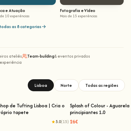
ica e Atuação
Fotografia e Vídeo
 de 10 experiências
Mais de 15 experiências
todas as 8 categorias
eiros ateliês
Team-building
& eventos privados
 experiência
Lisboa
Norte
Todas as regiões
hop de Tufting Lisboa | Cria o
Splash of Colour - Aguarela
róprio tapete
principiantes 1.0
kshop de Tufting Lisboa | Cria o teu
Splash of Colour - Aguarela
próprio tapete
principiantes 1.0
26€
5.0
(15)