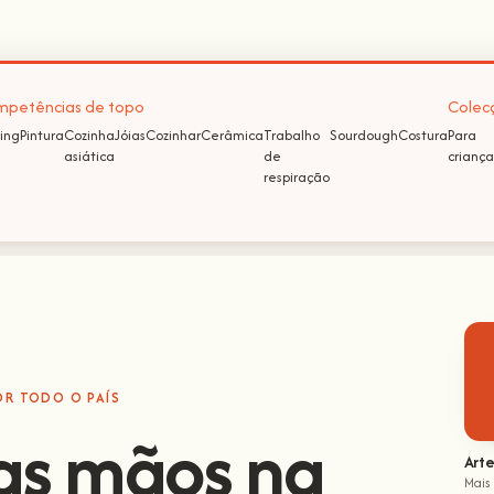
petências de topo
Colec
ing
Pintura
Cozinha
Jóias
Cozinhar
Cerâmica
Trabalho
Sourdough
Costura
Para
asiática
de
criança
respiração
OR TODO O PAÍS
as mãos na
Arte
Mais