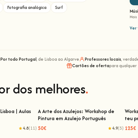
Fotografia analógica
Surf
Mús
Mais
Ver 
Por todo Portugal
, de Lisboa ao Algarve
Professores locais
, verdad
Cartões de oferta
para qualquer
or dos melhores
.
Lisboa | Aulas
A Arte dos Azulejos: Workshop de
Works
Pintura em Azulejo Português
teu p
isboa | Aulas de
A Arte dos Azulejos: Workshop de Pintura
Wor
em Azulejo Português
50€
125€
4.8
(11)
4.9
(5)