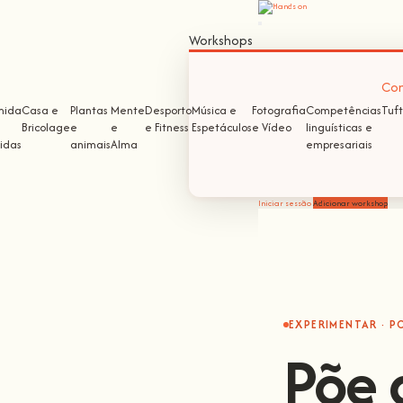
Workshops
Com
mida
Casa e
Plantas
Mente
Desporto
Música e
Fotografia
Competências
Tuft
Bricolage
e
e
e Fitness
Espetáculos
e Vídeo
linguísticas e
idas
animais
Alma
empresariais
Iniciar sessão
Adicionar workshop
EXPERIMENTAR · P
Põe 