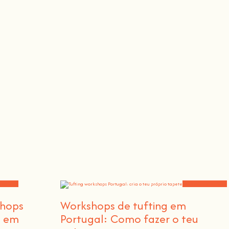
hef, o pintor, o cantor ou o apicultor.
 notícias
Workshops e notícias
shops
Workshops de tufting em
o em
Portugal: Como fazer o teu