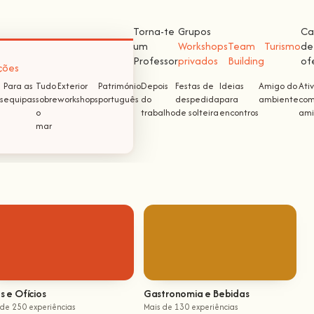
Torna-te
Grupos
Ca
um
Workshops
Team
Turismo
de
Professor
privados
Building
of
ções
Para as
Tudo
Exterior
Património
Depois
Festas de
Ideias
Amigo do
Ati
s
equipas
sobre
workshops
português
do
despedida
para
ambiente
com
o
trabalho
de solteira
encontros
ami
mar
s e Ofícios
Gastronomia e Bebidas
 de 250 experiências
Mais de 130 experiências