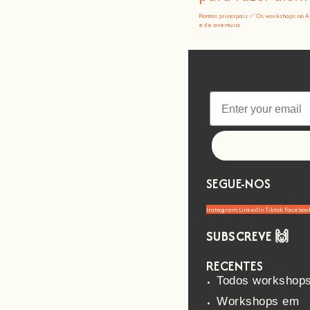
Pontos principais ✅ Os workshops no 
e de aventura
Let's go!
SEGUE-NOS
Instagram
LinkedIn
Tiktok
Faceboo
SUBSCREVE 🙌
RECENTES
Todos workshop
Workshops em