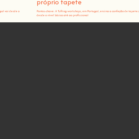
próprio tapete
gal vai desde o
Pontos-chave: A Tufting workshops, em Portugal, ensina a confeção de tapetes
desde o nível básico até ao profissional