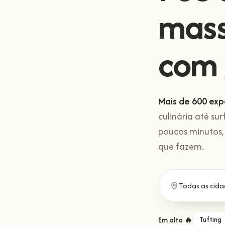
mas
com
Mais de 600 exp
culinária até sur
poucos minutos,
que fazem.
Em alta 🔥
Tufting