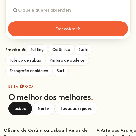
Descobre
Em alta 🔥
Tufting
Cerâmica
Sushi
Fabrico de sabão
Pintura de azulejos
Fotografia analógica
Surf
ESTA ÉPOCA
O melhor dos melhores
.
Lisboa
Norte
Todas as regiões
Oficina de Cerâmica Lisboa | Aulas de
A Arte dos Azulej