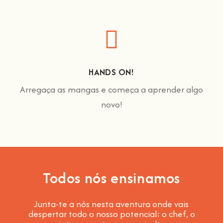
HANDS ON!
Arregaça as mangas e começa a aprender algo
novo!
Todos nós ensinamos
Junta-te a nós nesta aventura onde vais
despertar todo o nosso potencial: o chef, o