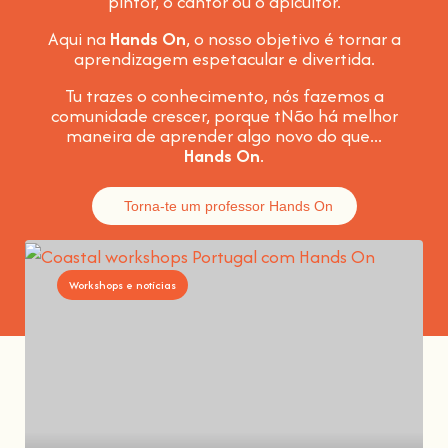
pintor, o cantor ou o apicultor.
Aqui na
Hands On
, o nosso objetivo é tornar a
aprendizagem espetacular e divertida
.
Tu trazes o conhecimento, nós fazemos a
comunidade crescer, porque t
Não há melhor
maneira de aprender algo novo do que...
Hands On
.
Torna-te um professor Hands On
Workshops e notícias