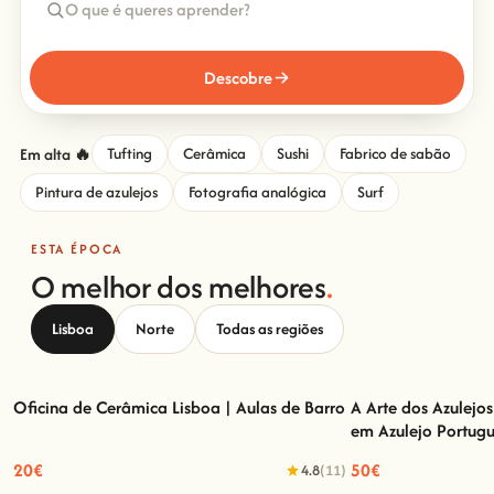
Descobre
Em alta 🔥
Tufting
Cerâmica
Sushi
Fabrico de sabão
Pintura de azulejos
Fotografia analógica
Surf
ESTA ÉPOCA
O melhor dos melhores
.
Lisboa
Norte
Todas as regiões
Oficina de Cerâmica Lisboa | Aulas de Barro
A Arte dos Azulejo
em Azulejo Portug
Oficina de Cerâmica Lisboa | Aulas de Barro
A Arte dos Azulej
Azul
20€
50€
4.8
(11)