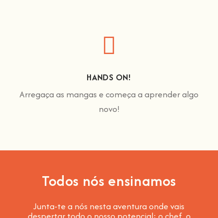
HANDS ON!
Arregaça as mangas e começa a aprender algo
novo!
Todos nós ensinamos
Junta-te a nós nesta aventura onde vais
despertar todo o nosso potencial: o chef, o