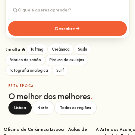
Descobre
Em alta 🔥
Tufting
Cerâmica
Sushi
Fabrico de sabão
Pintura de azulejos
Fotografia analógica
Surf
ESTA ÉPOCA
O melhor dos melhores
.
Lisboa
Norte
Todas as regiões
Oficina de Cerâmica Lisboa | Aulas de
A Arte dos Azulej