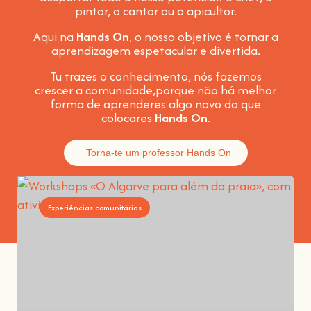
pintor, o cantor ou o apicultor.
Aqui na
Hands On
, o nosso objetivo é tornar a
aprendizagem espetacular e divertida
.
Tu trazes o conhecimento, nós fazemos
crescer a comunidade,
porque não há melhor
forma de aprenderes algo novo do que
colocares
Hands On
.
Torna-te um professor Hands On
Experiências comunitárias