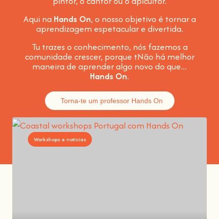
pintor, o cantor ou o apicultor.
Aqui na
Hands On
, o nosso objetivo é tornar a
aprendizagem espetacular e divertida
.
Tu trazes o conhecimento, nós fazemos a
comunidade crescer, porque t
Não há melhor
maneira de aprender algo novo do que...
Hands On
.
Torna-te um professor Hands On
Workshops e notícias