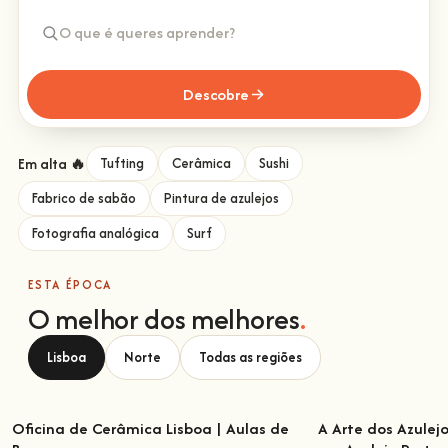
Descobre
Em alta 🔥
Tufting
Cerâmica
Sushi
Fabrico de sabão
Pintura de azulejos
Fotografia analógica
Surf
ESTA ÉPOCA
O melhor dos melhores
.
Lisboa
Norte
Todas as regiões
Oficina de Cerâmica Lisboa | Aulas de
A Arte dos Azulej