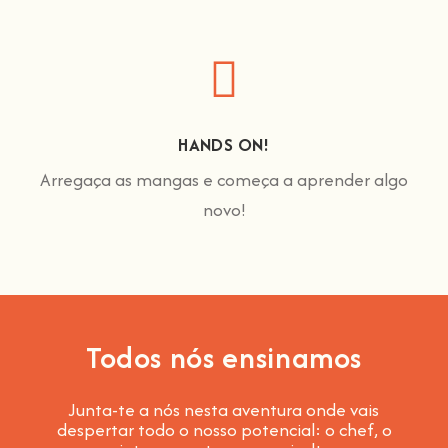
HANDS ON!
Arregaça as mangas e começa a aprender algo
novo!
Todos nós ensinamos
Junta-te a nós nesta aventura onde vais
despertar todo o nosso potencial: o chef, o