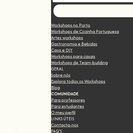
Let's go!
Workshops no Porto
Workshops de Cozinha Portuguesa
Artes workshops
Gastronomia e Bebidas
Casa e DIY
Workshops para casais
Workshops de Team-building
GERAL
Sobre nós
Explora todos os Workshops
Blog
COMUNIDADE
Para professores
Para estudantes
O meu perfil
LINKS ÚTEIS
Contacta-nos
FAQ'S