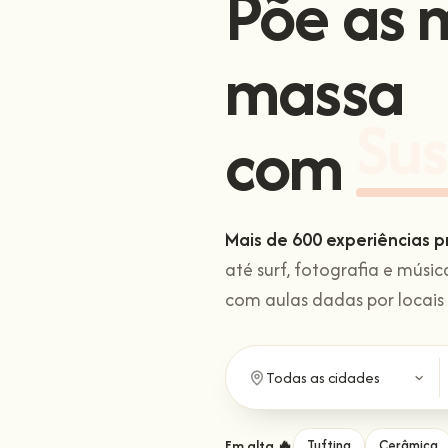
Põe as 
massa
com
Sus
Mais de 600 experiências p
até surf, fotografia e músi
com aulas dadas por locai
Em alta 🔥
Tufting
Cerâmica