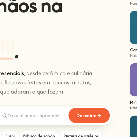
mãos na
Mais
hi
.
Cas
Mais
resenciais
, desde cerâmica e culinária
ca. Reservas feitas em poucos minutos,
s que adoram o que fazem.
Min
Mais
Descobre
Sushi
Fabrico de sabão
Pintura de azulejos