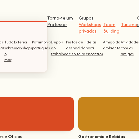
Torna-te um
Grupos
Professor
Workshops
Team
Turismo
privados
Building
as
Tudo
Exterior
Património
Depois
Festas de
Ideias
Amigo do
Atividade
pas
sobre
workshops
português
do
despedida
para
ambiente
com os
o
trabalho
de solteira
encontros
amigos
mar
es e Ofícios
Gastronomia e Bebidas