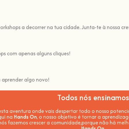
orkshops a decorrer na tua cidade. Junta-te à nossa cr
ops com apenas alguns cliques!
 aprender algo novo!
Todos nós ensinamo
sta aventura onde vais despertar todo o nosso potencial:
qui na
Hands On
, o nosso objetivo é tornar a aprendiza
 nós fazemos crescer a comunidade,
porque não há melh
Hands On
.