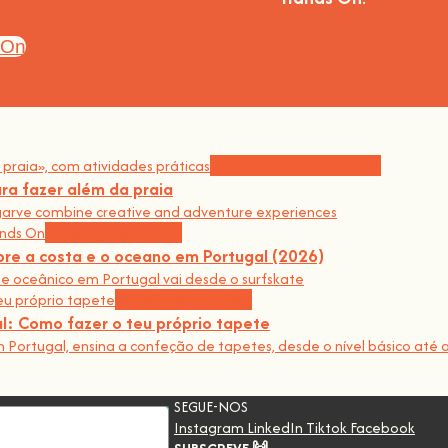
 On
Experiências comunitárias
ra fazer além da praia
garve combine creative and adventure experiences
Workshops e notícias
re a costa e o oceano em Portugal (2026)
e oceânico em Portugal vai desde o surfskate
Workshops e notícias
l: Como fazer o teu próprio tapete
Portugal, ensina a confeção de tapetes, desde o nível básico até a
SEGUE-NOS
Instagram
LinkedIn
Tiktok
Facebook