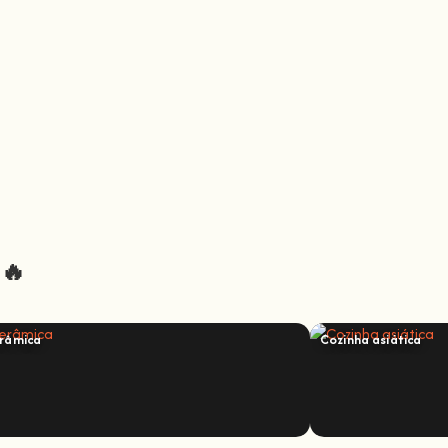
 🔥
râmica
Cozinha asiática