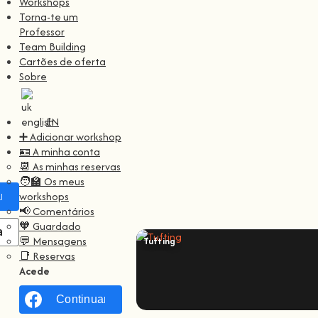
Workshops
Torna-te um
Professor
Team Building
Cartões de oferta
Sobre
EN
➕ Adicionar workshop
🪪 A minha conta
📆 As minhas reservas
🧑‍🏫 Os meus
workshops
ar com
Facebook
📢 Comentários
🧡 Guardado
ar com
Google
💬 Mensagens
Tufting
📑 Reservas
Acede
Continuar com
Facebook