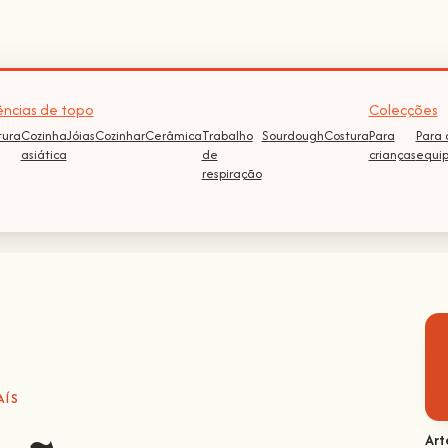
ncias de topo
Colecções
tura
Cozinha
Jóias
Cozinhar
Cerâmica
Trabalho
Sourdough
Costura
Para
Para 
asiática
de
crianças
equi
respiração
AÍS
Art