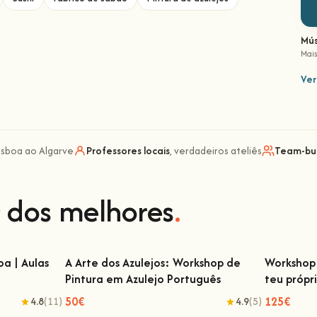
Mús
Mais
Ver
Lisboa ao Algarve
Professores locais
, verdadeiros ateliês
Team-bui
 dos melhores
.
a | Aulas
A Arte dos Azulejos: Workshop de
Workshop 
Pintura em Azulejo Português
teu própr
 | Aulas de
A Arte dos Azulejos: Workshop de Pintura
Workshop
em Azulejo Português
50€
125€
4.8
(11)
4.9
(5)