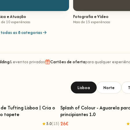
ica e Atuação
Fotografia e Vídeo
 de 10 experiências
Mais de 15 experiências
 todas as 8 categorias
lding
& eventos privados
Cartões de oferta
para qualquer experiênc
Lisboa
Norte
T
de Tufting Lisboa | Cria o
Splash of Colour - Aguarela par
io tapete
principiantes 1.0
 de Tufting Lisboa | Cria o teu
Splash of Colour - Aguarela para
próprio tapete
principiantes 1.0
26€
5.0
(15)