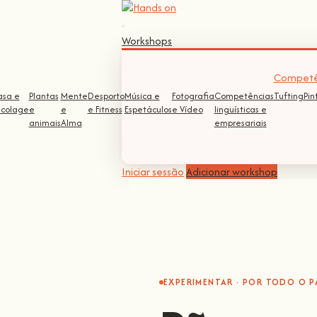
Workshops
Competê
asa e
Plantas
Mente
Desporto
Música e
Fotografia
Competências
Tufting
Pin
icolage
e
e
e Fitness
Espetáculos
e Vídeo
linguísticas e
animais
Alma
empresariais
Iniciar sessão
Adicionar workshop
EXPERIMENTAR · POR TODO O P