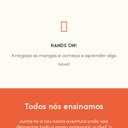
HANDS ON!
Arregaça as mangas e começa a aprender algo
novo!
Todos nós ensinamos
Junta-te a nós nesta aventura onde vais
despertar todo o nosso potencial: o chef, o