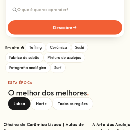
Descobre
Em alta 🔥
Tufting
Cerâmica
Sushi
Fabrico de sabão
Pintura de azulejos
Fotografia analógica
Surf
ESTA ÉPOCA
O melhor dos melhores
.
Lisboa
Norte
Todas as regiões
Oficina de Cerâmica Lisboa | Aulas de
A Arte dos Azulej