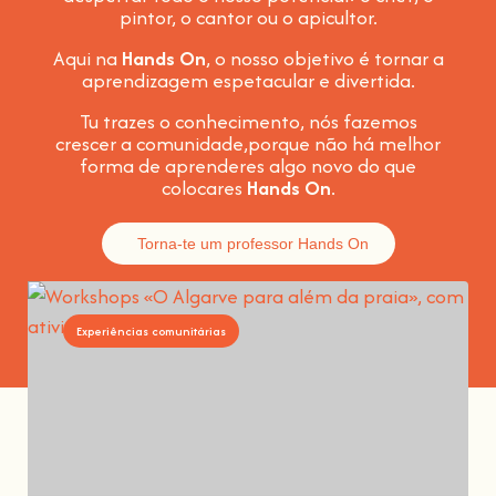
pintor, o cantor ou o apicultor.
Aqui na
Hands On
, o nosso objetivo é tornar a
aprendizagem espetacular e divertida
.
Tu trazes o conhecimento, nós fazemos
crescer a comunidade,
porque não há melhor
forma de aprenderes algo novo do que
colocares
Hands On
.
Torna-te um professor Hands On
Experiências comunitárias