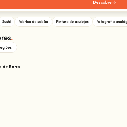
Descobre
Sushi
Fabrico de sabão
Pintura de azulejos
Fotografia analó
res
.
regiões
s de Barro
arro