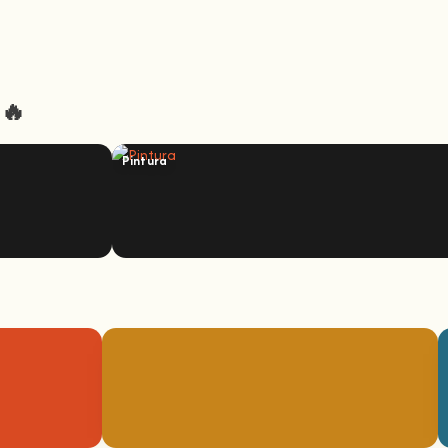
 🔥
Pintura