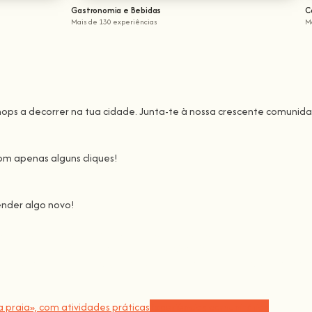
Gastronomia e Bebidas
C
Mais de 130 experiências
M
ops a decorrer na tua cidade. Junta-te à nossa crescente comunida
om apenas alguns cliques!
nder algo novo!
unta-te a nós nesta aventura onde vais despertar todo o nosso potenci
 tornar a aprendizagem espetacular e divertida
.
os crescer a comunidade,
porque não há melhor forma de aprendere
Experiências comunitárias