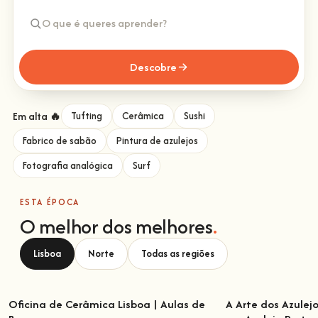
Descobre
Em alta 🔥
Tufting
Cerâmica
Sushi
Fabrico de sabão
Pintura de azulejos
Fotografia analógica
Surf
ESTA ÉPOCA
O melhor dos melhores
.
Lisboa
Norte
Todas as regiões
Oficina de Cerâmica Lisboa | Aulas de
A Arte dos Azulej