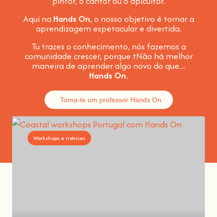
pintor, o cantor ou o apicultor.
Aqui na
Hands On
, o nosso objetivo é tornar a
aprendizagem espetacular e divertida
.
Tu trazes o conhecimento, nós fazemos a
comunidade crescer, porque t
Não há melhor
maneira de aprender algo novo do que...
Hands On
.
Torna-te um professor Hands On
Workshops e notícias