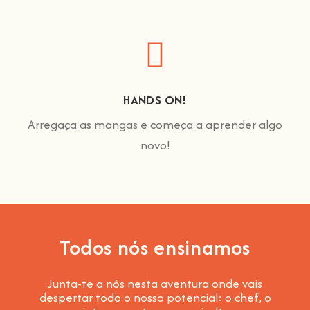
HANDS ON!
Arregaça as mangas e começa a aprender algo
novo!
Todos nós ensinamos
Junta-te a nós nesta aventura onde vais
despertar todo o nosso potencial: o chef, o