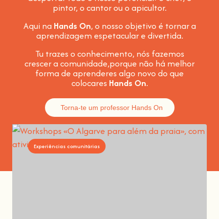
pintor, o cantor ou o apicultor.
Aqui na
Hands On
, o nosso objetivo é tornar a
aprendizagem espetacular e divertida
.
Tu trazes o conhecimento, nós fazemos
crescer a comunidade,
porque não há melhor
forma de aprenderes algo novo do que
colocares
Hands On
.
Torna-te um professor Hands On
Experiências comunitárias