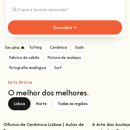
Descobre
Em alta 🔥
Tufting
Cerâmica
Sushi
Fabrico de sabão
Pintura de azulejos
Fotografia analógica
Surf
ESTA ÉPOCA
O melhor dos melhores
.
Lisboa
Norte
Todas as regiões
Oficina de Cerâmica Lisboa | Aulas de
A Arte dos Azulej