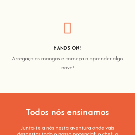
HANDS ON!
Arregaça as mangas e começa a aprender algo
novo!
Todos nós ensinamos
Junta-te a nós nesta aventura onde vais
despertar todo o nosso potencial: o chef, o