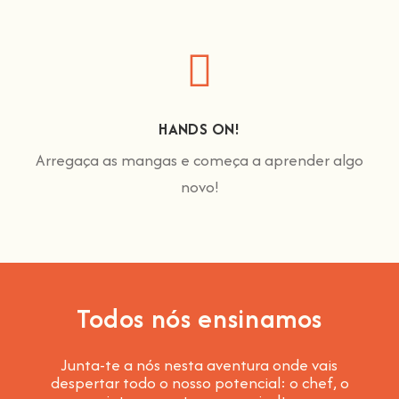
HANDS ON!
Arregaça as mangas e começa a aprender algo
novo!
Todos nós ensinamos
Junta-te a nós nesta aventura onde vais
despertar todo o nosso potencial: o chef, o