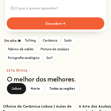
Descobre
Em alta 🔥
Tufting
Cerâmica
Sushi
Fabrico de sabão
Pintura de azulejos
Fotografia analógica
Surf
ESTA ÉPOCA
O melhor dos melhores
.
Lisboa
Norte
Todas as regiões
Oficina de Cerâmica Lisboa | Aulas de
A Arte dos Azulej