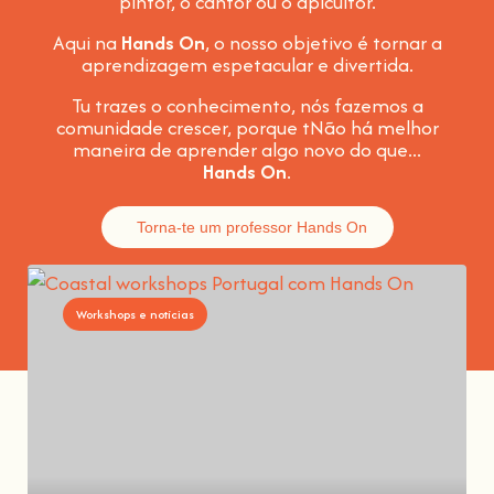
pintor, o cantor ou o apicultor.
Aqui na
Hands On
, o nosso objetivo é tornar a
aprendizagem espetacular e divertida
.
Tu trazes o conhecimento, nós fazemos a
comunidade crescer, porque t
Não há melhor
maneira de aprender algo novo do que...
Hands On
.
Torna-te um professor Hands On
Workshops e notícias