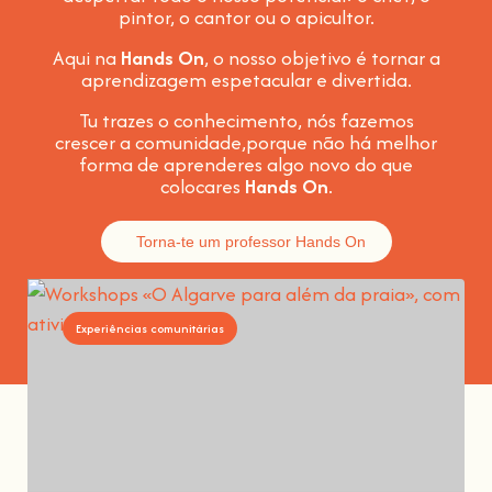
pintor, o cantor ou o apicultor.
Aqui na
Hands On
, o nosso objetivo é tornar a
aprendizagem espetacular e divertida
.
Tu trazes o conhecimento, nós fazemos
crescer a comunidade,
porque não há melhor
forma de aprenderes algo novo do que
colocares
Hands On
.
Torna-te um professor Hands On
Experiências comunitárias