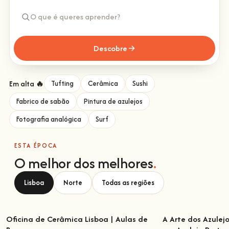
Descobre
Em alta 🔥
Tufting
Cerâmica
Sushi
Fabrico de sabão
Pintura de azulejos
Fotografia analógica
Surf
ESTA ÉPOCA
O melhor dos melhores
.
Lisboa
Norte
Todas as regiões
Oficina de Cerâmica Lisboa | Aulas de
A Arte dos Azulej