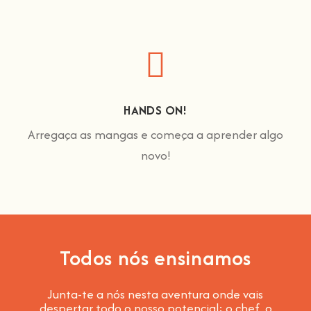
HANDS ON!
Arregaça as mangas e começa a aprender algo
novo!
Todos nós ensinamos
Junta-te a nós nesta aventura onde vais
despertar todo o nosso potencial: o chef, o