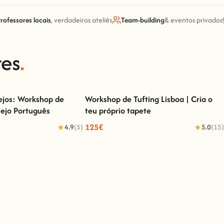
rofessores locais
, verdadeiros ateliês
Team-building
& eventos privados
res
.
lejos: Workshop de
Workshop de Tufting Lisboa | Cria o
lejo Português
teu próprio tapete
jos: Workshop de Pintura em
Workshop de Tufting Lisboa | Cria o teu
lejo Português
próprio tapete
125€
4.9
(5)
5.0
(15)