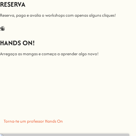
RESERVA
Reserva, paga e avalia o workshops com apenas alguns cliques!
HANDS ON!
Arregaça as mangas e começa a aprender algo novo!
Todos nós ensinamos
Junta-te a nós nesta
Aqui na
Hands On
, o nosso objetivo é tornar a aprendizagem espetacular e
Tu trazes o conhecimento, nós fazemos a comunidade crescer, porque t
Nã
Torna-te um professor Hands On