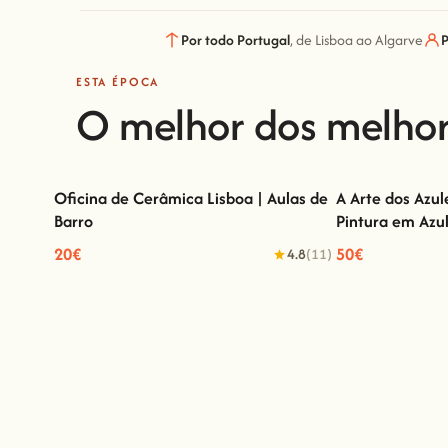
Por todo Portugal
, de Lisboa ao Algarve
P
ESTA ÉPOCA
O melhor dos melho
Oficina de Cerâmica Lisboa | Aulas de
A Arte dos Azu
Barro
Pintura em Azu
Oficina de Cerâmica Lisboa | Aulas de Barro
A Arte dos Azule
Azu
20€
50€
4.8
(11)