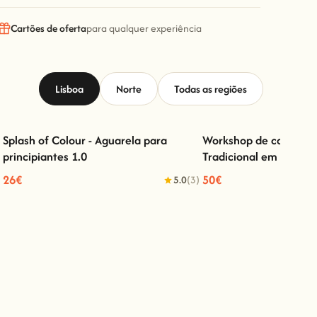
Cartões de oferta
para qualquer experiência
Lisboa
Norte
Todas as regiões
Splash of Colour - Aguarela para
Workshop de confeção
principiantes 1.0
Tradicional em Lisboa
Splash of Colour - Aguarela para principiantes
Workshop de confeção de 
1.0
em Lisbo
26€
50€
5.0
(3)