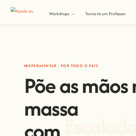
Workshops
Torna-te um Professor
EXPERIMENTAR · POR TODO O PAÍS
Põe as mãos 
massa
com
Escalad