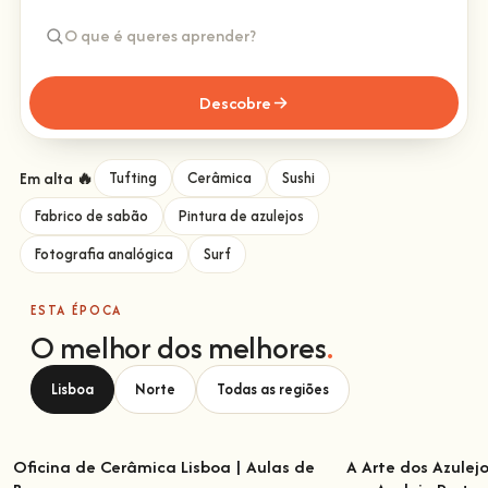
Descobre
Em alta 🔥
Tufting
Cerâmica
Sushi
Fabrico de sabão
Pintura de azulejos
Fotografia analógica
Surf
ESTA ÉPOCA
O melhor dos melhores
.
Lisboa
Norte
Todas as regiões
Oficina de Cerâmica Lisboa | Aulas de
A Arte dos Azulej