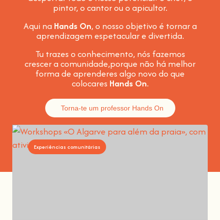
pintor, o cantor ou o apicultor.
Aqui na
Hands On
, o nosso objetivo é tornar a
aprendizagem espetacular e divertida
.
Tu trazes o conhecimento, nós fazemos
crescer a comunidade,
porque não há melhor
forma de aprenderes algo novo do que
colocares
Hands On
.
Torna-te um professor Hands On
Experiências comunitárias