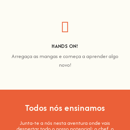
HANDS ON!
Arregaça as mangas e começa a aprender algo
novo!
Todos nós ensinamos
Junta-te a nós nesta aventura onde vais
despertar todo o nosso potencial: o chef, o