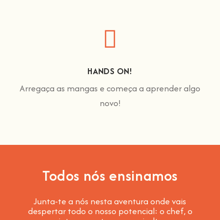
HANDS ON!
Arregaça as mangas e começa a aprender algo
novo!
Todos nós ensinamos
Junta-te a nós nesta aventura onde vais
despertar todo o nosso potencial: o chef, o