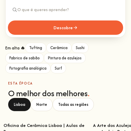
Descobre
Em alta 🔥
Tufting
Cerâmica
Sushi
Fabrico de sabão
Pintura de azulejos
Fotografia analógica
Surf
ESTA ÉPOCA
O melhor dos melhores
.
Lisboa
Norte
Todas as regiões
Oficina de Cerâmica Lisboa | Aulas de
A Arte dos Azulej