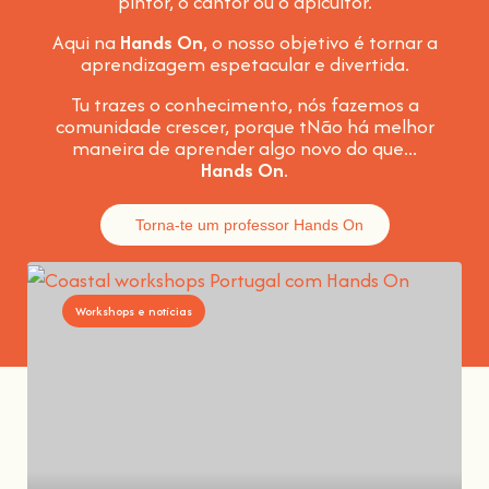
pintor, o cantor ou o apicultor.
Aqui na
Hands On
, o nosso objetivo é tornar a
aprendizagem espetacular e divertida
.
Tu trazes o conhecimento, nós fazemos a
comunidade crescer, porque t
Não há melhor
maneira de aprender algo novo do que...
Hands On
.
Torna-te um professor Hands On
Workshops e notícias