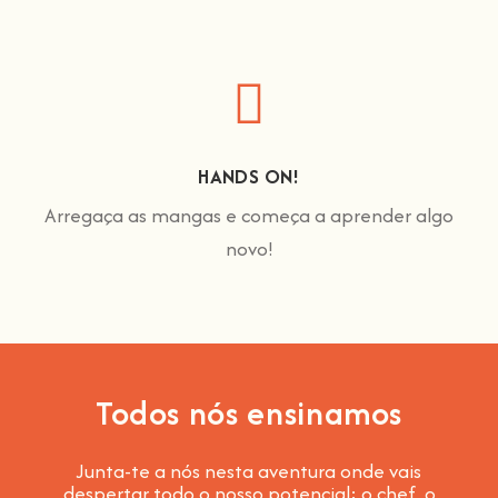
HANDS ON!
Arregaça as mangas e começa a aprender algo
novo!
Todos nós ensinamos
Junta-te a nós nesta aventura onde vais
despertar todo o nosso potencial: o chef, o