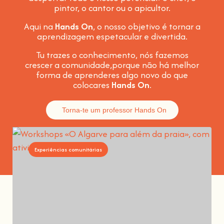
pintor, o cantor ou o apicultor.
Aqui na
Hands On
, o nosso objetivo é tornar a
aprendizagem espetacular e divertida
.
Tu trazes o conhecimento, nós fazemos
crescer a comunidade,
porque não há melhor
forma de aprenderes algo novo do que
colocares
Hands On
.
Torna-te um professor Hands On
Experiências comunitárias