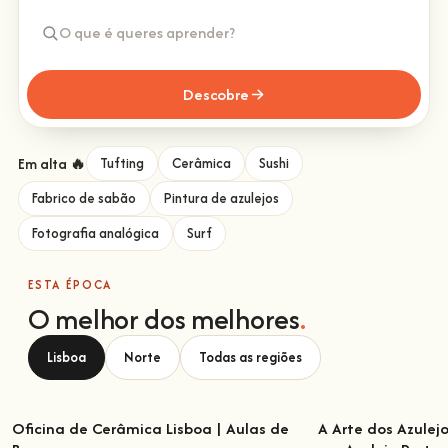
Descobre
Em alta 🔥
Tufting
Cerâmica
Sushi
Fabrico de sabão
Pintura de azulejos
Fotografia analógica
Surf
ESTA ÉPOCA
O melhor dos melhores
.
Lisboa
Norte
Todas as regiões
Oficina de Cerâmica Lisboa | Aulas de
A Arte dos Azulej