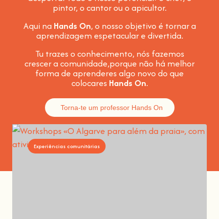
pintor, o cantor ou o apicultor.
Aqui na
Hands On
, o nosso objetivo é tornar a
aprendizagem espetacular e divertida
.
Tu trazes o conhecimento, nós fazemos
crescer a comunidade,
porque não há melhor
forma de aprenderes algo novo do que
colocares
Hands On
.
Torna-te um professor Hands On
Experiências comunitárias