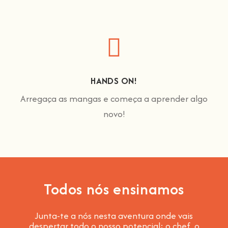
HANDS ON!
Arregaça as mangas e começa a aprender algo
novo!
Todos nós ensinamos
Junta-te a nós nesta aventura onde vais
despertar todo o nosso potencial: o chef, o