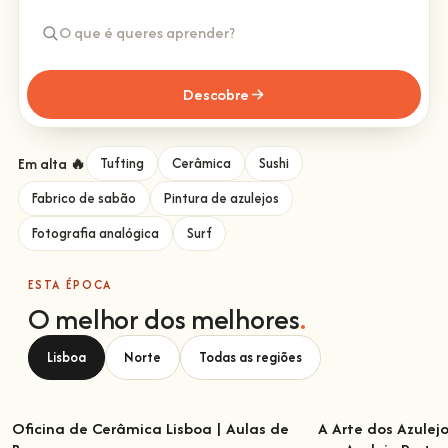
Descobre
Em alta 🔥
Tufting
Cerâmica
Sushi
Fabrico de sabão
Pintura de azulejos
Fotografia analógica
Surf
ESTA ÉPOCA
O melhor dos melhores
.
Lisboa
Norte
Todas as regiões
Oficina de Cerâmica Lisboa | Aulas de
A Arte dos Azulej