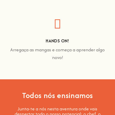
HANDS ON!
Arregaça as mangas e começa a aprender algo
novo!
Todos nós ensinamos
Junta-te a nós nesta aventura onde vais
despertar todo o nosso potencial: o chef, o