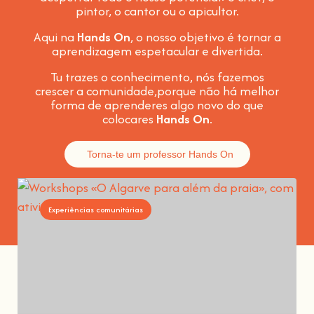
pintor, o cantor ou o apicultor.
Aqui na
Hands On
, o nosso objetivo é tornar a
aprendizagem espetacular e divertida
.
Tu trazes o conhecimento, nós fazemos
crescer a comunidade,
porque não há melhor
forma de aprenderes algo novo do que
colocares
Hands On
.
Torna-te um professor Hands On
Experiências comunitárias