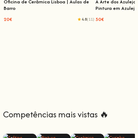
Oficina de Cerâmica Lisboa | Aulas de
A Arte dos Azulejo
Barro
Pintura em Azulejo
Oficina de Cerâmica Lisboa | Aulas de Barro
A Arte dos Azulejo
em Azule
20€
50€
4.8
(11)
Competências mais vistas 🔥