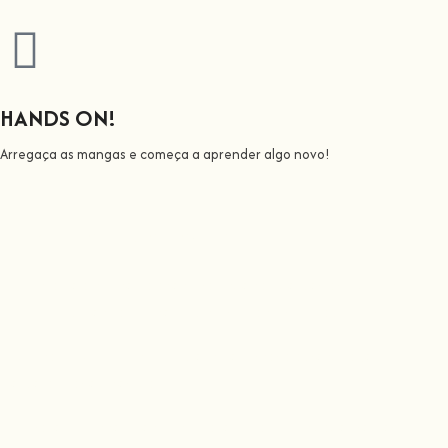
HANDS ON!
Arregaça as mangas e começa a aprender algo novo!
Todos nós ensinamos
Junta-te a nós nesta aventura onde vais despertar todo o nosso
potencial: o chef, o pintor, o cantor ou o apicultor.
Aqui na
Hands On
, o nosso objetivo é tornar a aprendizagem
espetacular e divertida
.
Tu trazes o conhecimento, nós fazemos a comunidade crescer,