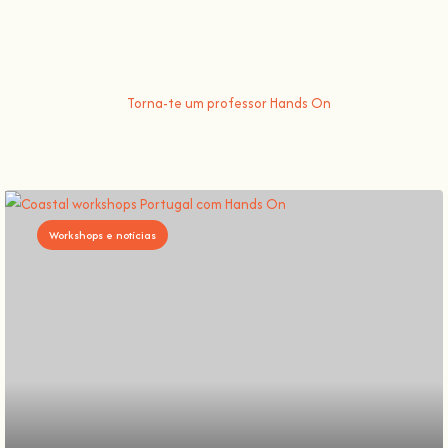
porque t
Não há melhor maneira de aprender algo novo do que...
Hands On
.
Torna-te um professor Hands On
Workshops e notícias