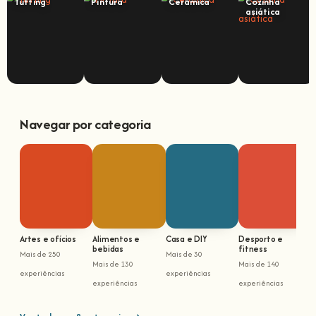
Tufting
Pintura
Cerâmica
Cozinha
asiática
Navegar por categoria
Artes e ofícios
Alimentos e
Casa e DIY
Desporto e
bebidas
fitness
Mais de 250
Mais de 30
M
Mais de 130
Mais de 140
experiências
experiências
e
experiências
experiências