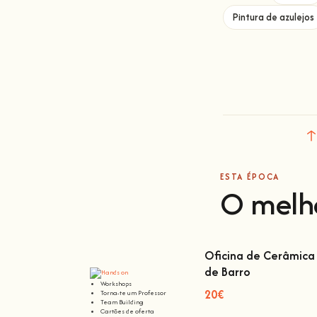
Pintura de azulejos
ESTA ÉPOCA
O melh
Oficina de Cerâmica 
de Barro
Oficina de Cerâmica L
Workshops
Barro
20€
Torna-te um Professor
Team Building
Cartões de oferta