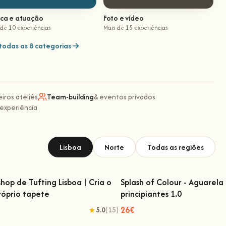
ica e atuação
Foto e vídeo
 de 10 experiências
Mais de 15 experiências
todas as 8 categorias
eiros ateliês
Team-building
& eventos privados
 experiência
Lisboa
Norte
Todas as regiões
hop de Tufting Lisboa | Cria o
Splash of Colour - Aguarela
róprio tapete
principiantes 1.0
kshop de Tufting Lisboa | Cria o teu
Splash of Colour - Aguarela
próprio tapete
principiantes 1.0
26€
5.0
(15)