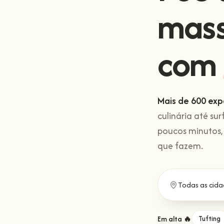
mas
com
Mais de 600 exp
culinária até sur
poucos minutos,
que fazem.
Em alta 🔥
Tufting