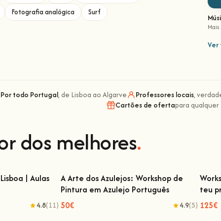
Fotografia analógica
Surf
Mús
Mais
Ver 
Por todo Portugal
, de Lisboa ao Algarve
Professores locais
, verdad
Cartões de oferta
para qualquer
or dos melhores
.
Lisboa | Aulas
A Arte dos Azulejos: Workshop de
Works
Pintura em Azulejo Português
teu p
isboa | Aulas de
A Arte dos Azulejos: Workshop de Pintura
Wor
em Azulejo Português
50€
125€
4.8
(11)
4.9
(5)