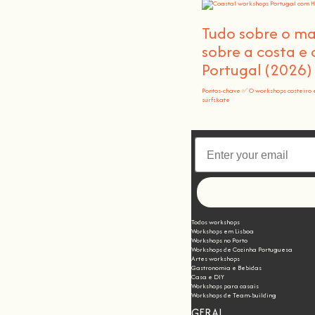
Tudo sobre o m
sobre a costa e
Portugal (2026)
Pontos-chave ✅ O workshops costeiro 
surfskate
Todos workshops
Workshops em Lisboa
Workshops no Porto
Workshops de Cozinha Portuguesa
Artes workshops
Gastronomia e Bebidas
Casa e DIY
Workshops para casais
Workshops de Team-building
GERAL