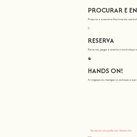
PROCURAR E E
Procura e encontra facilmente worksh
RESERVA
Reserva, paga e avalia o workshops 
HANDS ON!
Arregaça as mangas e começa a apre
Todos nós en
Aqui na
Hands On
, o nosso objetivo é
Tu trazes o conhecimento, nós fazemo
Torna-te um professor Hands On