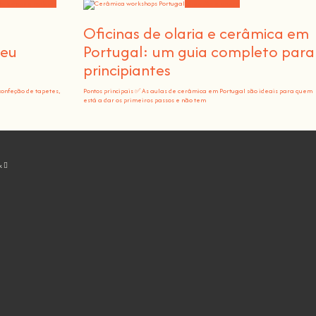
orkshops e notícias
Educação e ensino
m
Oficinas de olaria e cerâmica em
teu
Portugal: um guia completo para
principiantes
confeção de tapetes,
Pontos principais ✅ As aulas de cerâmica em Portugal são ideais para quem
está a dar os primeiros passos e não tem
k