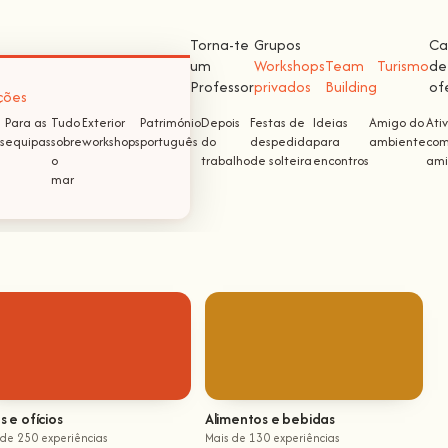
Torna-te
Grupos
Ca
um
Workshops
Team
Turismo
de
Professor
privados
Building
of
ções
Para as
Tudo
Exterior
Património
Depois
Festas de
Ideias
Amigo do
Ati
s
equipas
sobre
workshops
português
do
despedida
para
ambiente
com
o
trabalho
de solteira
encontros
ami
mar
s e ofícios
Alimentos e bebidas
 de 250 experiências
Mais de 130 experiências