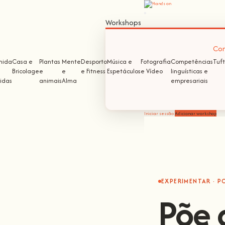
Workshops
Com
mida
Casa e
Plantas
Mente
Desporto
Música e
Fotografia
Competências
Tuft
Bricolage
e
e
e Fitness
Espetáculos
e Vídeo
linguísticas e
idas
animais
Alma
empresariais
Iniciar sessão
Adicionar workshop
EXPERIMENTAR · P
Põe 