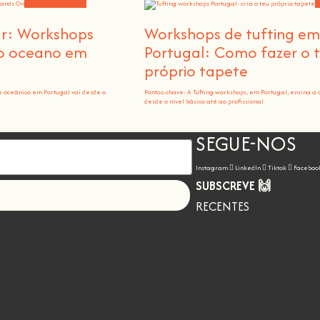
Workshops e notícias
W
ar: Workshops
Workshops de tufting e
 o oceano em
Portugal: Como fazer o 
próprio tapete
e oceânico em Portugal vai desde o
Pontos-chave: A Tufting workshops, em Portugal, ensina a 
desde o nível básico até ao profissional
SEGUE-NOS
Instagram
LinkedIn
Tiktok
Faceboo
SUBSCREVE 🙌
Let's go!
RECENTES