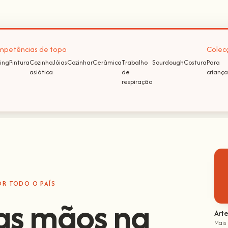
petências de topo
Colec
ing
Pintura
Cozinha
Jóias
Cozinhar
Cerâmica
Trabalho
Sourdough
Costura
Para
asiática
de
criança
respiração
OR TODO O PAÍS
as mãos na
Arte
Mais