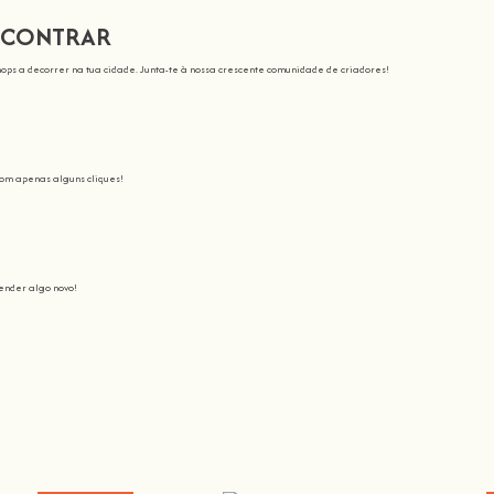
NCONTRAR
ops a decorrer na tua cidade. Junta-te à nossa crescente comunidade de criadores!
com apenas alguns cliques!
nder algo novo!
sinamos
Junta-te a nós nesta aventura onde vais despertar todo o nosso potencial: o c
 tornar a aprendizagem espetacular e divertida
.
s a comunidade crescer, porque t
Não há melhor maneira de aprender algo novo do que...
Hands On
.