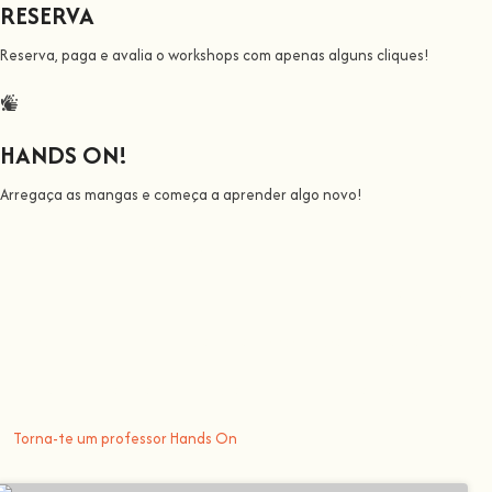
RESERVA
Reserva, paga e avalia o workshops com apenas alguns cliques!
HANDS ON!
Arregaça as mangas e começa a aprender algo novo!
Todos nós ensinamos
Junta-te a nós nesta 
Aqui na
Hands On
, o nosso objetivo é tornar a aprendizagem espetacular
Tu trazes o conhecimento, nós fazemos a comunidade crescer, porque t
Torna-te um professor Hands On