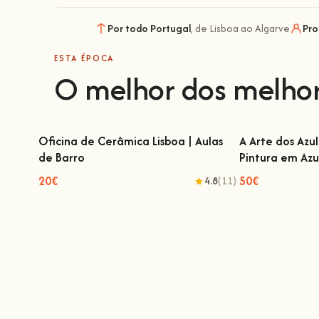
Por todo Portugal
, de Lisboa ao Algarve
Pro
ESTA ÉPOCA
O melhor dos melho
Oficina de Cerâmica Lisboa | Aulas
A Arte dos Azu
de Barro
Pintura em Azu
Oficina de Cerâmica Lisboa | Aulas de
A Arte dos Azul
Barro
em Az
20€
50€
4.8
(11)