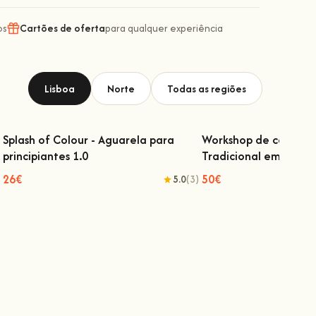
os
Cartões de oferta
para qualquer experiência
Lisboa
Norte
Todas as regiões
Splash of Colour - Aguarela para
Workshop de confeçã
principiantes 1.0
Tradicional em Lisboa
Splash of Colour - Aguarela para
Workshop de confeç
principiantes 1.0
Tradicional em
26€
50€
5.0
(3)