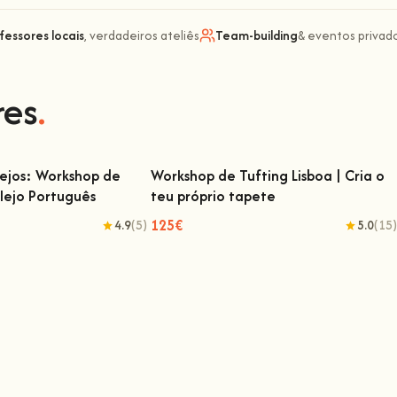
fessores locais
, verdadeiros ateliês
Team-building
& eventos privad
res
.
lejos: Workshop de
Workshop de Tufting Lisboa | Cria o
lejo Português
teu próprio tapete
ejos: Workshop de Pintura
Workshop de Tufting Lisboa | Cria o teu
ulejo Português
próprio tapete
125€
4.9
(5)
5.0
(15)