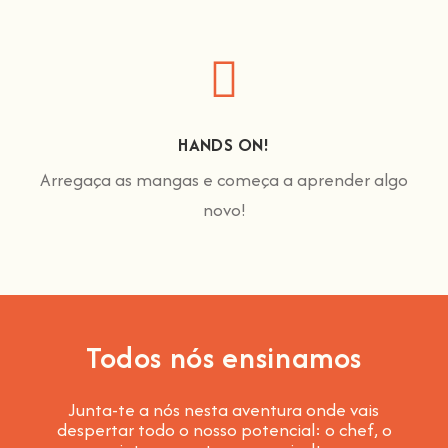
HANDS ON!
Arregaça as mangas e começa a aprender algo
novo!
Todos nós ensinamos
Junta-te a nós nesta aventura onde vais
despertar todo o nosso potencial: o chef, o