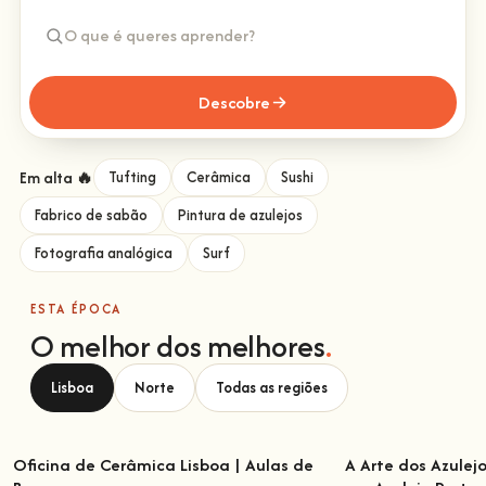
Descobre
Em alta 🔥
Tufting
Cerâmica
Sushi
Fabrico de sabão
Pintura de azulejos
Fotografia analógica
Surf
ESTA ÉPOCA
O melhor dos melhores
.
Lisboa
Norte
Todas as regiões
Oficina de Cerâmica Lisboa | Aulas de
A Arte dos Azulej