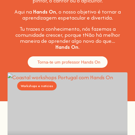
pintor, o cantor ou o apicultor.
Aqui na
Hands On
, o nosso objetivo é tornar a
aprendizagem espetacular e divertida
.
Tu trazes o conhecimento, nós fazemos a
comunidade crescer, porque t
Não há melhor
maneira de aprender algo novo do que...
Hands On
.
Torna-te um professor Hands On
Workshops e notícias