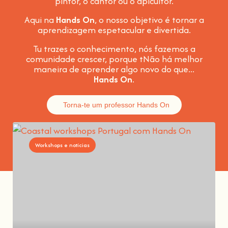
pintor, o cantor ou o apicultor.
Aqui na
Hands On
, o nosso objetivo é tornar a
aprendizagem espetacular e divertida
.
Tu trazes o conhecimento, nós fazemos a
comunidade crescer, porque t
Não há melhor
maneira de aprender algo novo do que...
Hands On
.
Torna-te um professor Hands On
Workshops e notícias