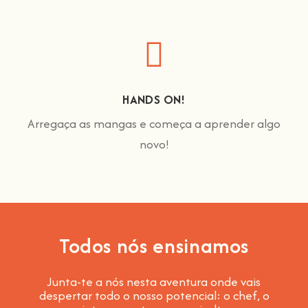
HANDS ON!
Arregaça as mangas e começa a aprender algo
novo!
Todos nós ensinamos
Junta-te a nós nesta aventura onde vais
despertar todo o nosso potencial: o chef, o