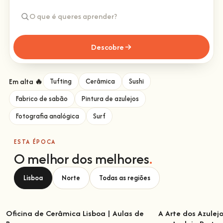
Descobre
Em alta 🔥
Tufting
Cerâmica
Sushi
Fabrico de sabão
Pintura de azulejos
Fotografia analógica
Surf
ESTA ÉPOCA
O melhor dos melhores
.
Lisboa
Norte
Todas as regiões
Oficina de Cerâmica Lisboa | Aulas de
A Arte dos Azulej