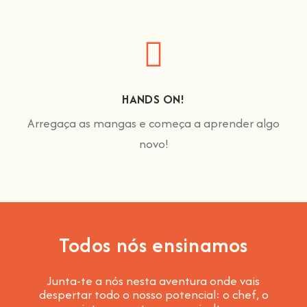
HANDS ON!
Arregaça as mangas e começa a aprender algo
novo!
Todos nós ensinamos
Junta-te a nós nesta aventura onde vais
despertar todo o nosso potencial: o chef, o