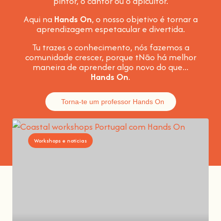
pintor, o cantor ou o apicultor.
Aqui na
Hands On
, o nosso objetivo é tornar a
aprendizagem espetacular e divertida
.
Tu trazes o conhecimento, nós fazemos a
comunidade crescer, porque t
Não há melhor
maneira de aprender algo novo do que...
Hands On
.
Torna-te um professor Hands On
Workshops e notícias