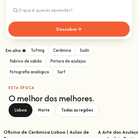
Descobre
Em alta 🔥
Tufting
Cerâmica
Sushi
Fabrico de sabão
Pintura de azulejos
Fotografia analógica
Surf
ESTA ÉPOCA
O melhor dos melhores
.
Lisboa
Norte
Todas as regiões
Oficina de Cerâmica Lisboa | Aulas de
A Arte dos Azulej