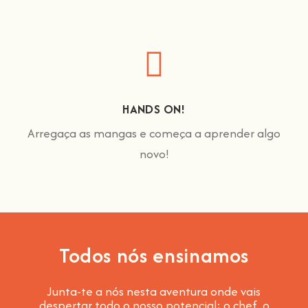
HANDS ON!
Arregaça as mangas e começa a aprender algo
novo!
Todos nós ensinamos
Junta-te a nós nesta aventura onde vais
despertar todo o nosso potencial: o chef, o