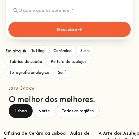
Descobre
Em alta 🔥
Tufting
Cerâmica
Sushi
Fabrico de sabão
Pintura de azulejos
Fotografia analógica
Surf
ESTA ÉPOCA
O melhor dos melhores
.
Lisboa
Norte
Todas as regiões
Oficina de Cerâmica Lisboa | Aulas de
A Arte dos Azulej