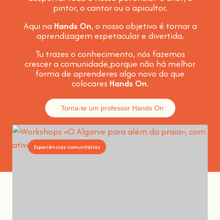
pintor, o cantor ou o apicultor.
Aqui na
Hands On
, o nosso objetivo é tornar a
aprendizagem espetacular e divertida
.
Tu trazes o conhecimento, nós fazemos
crescer a comunidade,
porque não há melhor
forma de aprenderes algo novo do que
colocares
Hands On
.
Torna-te um professor Hands On
Experiências comunitárias