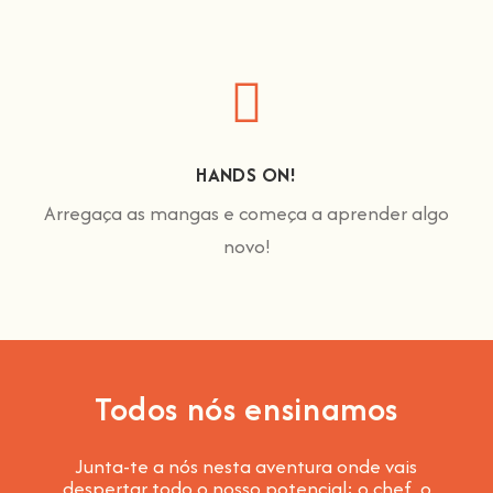
HANDS ON!
Arregaça as mangas e começa a aprender algo
novo!
Todos nós ensinamos
Junta-te a nós nesta aventura onde vais
despertar todo o nosso potencial: o chef, o