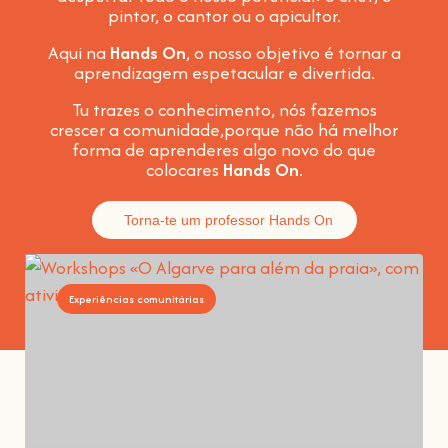
pintor, o cantor ou o apicultor.
Aqui na
Hands On
, o nosso objetivo é tornar a
aprendizagem espetacular e divertida
.
Tu trazes o conhecimento, nós fazemos
crescer a comunidade,
porque não há melhor
forma de aprenderes algo novo do que
colocares
Hands On
.
Torna-te um professor Hands On
Experiências comunitárias