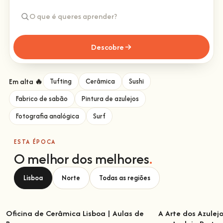
Descobre
Em alta 🔥
Tufting
Cerâmica
Sushi
Fabrico de sabão
Pintura de azulejos
Fotografia analógica
Surf
ESTA ÉPOCA
O melhor dos melhores
.
Lisboa
Norte
Todas as regiões
Oficina de Cerâmica Lisboa | Aulas de
A Arte dos Azulej