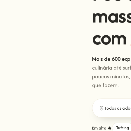
mas
com
Mais de 600 exp
culinária até sur
poucos minutos,
que fazem.
Em alta 🔥
Tufting