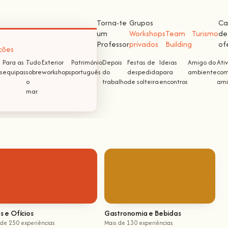
Torna-te
Grupos
Ca
um
Workshops
Team
Turismo
de
Professor
privados
Building
of
ções
Para as
Tudo
Exterior
Património
Depois
Festas de
Ideias
Amigo do
Ati
s
equipas
sobre
workshops
português
do
despedida
para
ambiente
com
o
trabalho
de solteira
encontros
ami
mar
s e Ofícios
Gastronomia e Bebidas
 de 250 experiências
Mais de 130 experiências