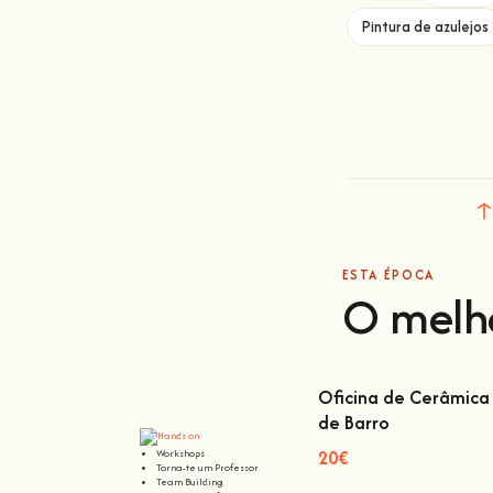
Pintura de azulejos
ESTA ÉPOCA
O melh
Oficina de Cerâmica 
de Barro
Oficina de Cerâmica L
Barro
20€
Workshops
Torna-te um Professor
Team Building