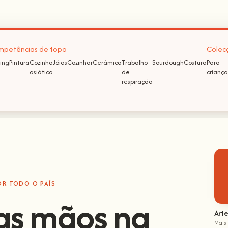
petências de topo
Colec
ing
Pintura
Cozinha
Jóias
Cozinhar
Cerâmica
Trabalho
Sourdough
Costura
Para
asiática
de
criança
respiração
OR TODO O PAÍS
as mãos na
Arte
Mais