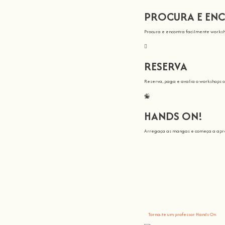
PROCURA E EN
Procura e encontra facilmente worksh
RESERVA
Reserva, paga e avalia o workshops 
HANDS ON!
Arregaça as mangas e começa a apre
Todos nós en
Aqui na
Hands On
, o nosso objetivo é
Tu trazes o conhecimento, nós fazemo
Torna-te um professor Hands On