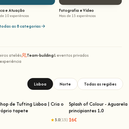
ica e Atuação
Fotografia e Vídeo
 de 10 experiências
Mais de 15 experiências
todas as 8 categorias
eiros ateliês
Team-building
& eventos privados
 experiência
Lisboa
Norte
Todas as regiões
hop de Tufting Lisboa | Cria o
Splash of Colour - Aguarela
róprio tapete
principiantes 1.0
kshop de Tufting Lisboa | Cria o teu
Splash of Colour - Aguarela
próprio tapete
principiantes 1.0
26€
5.0
(15)