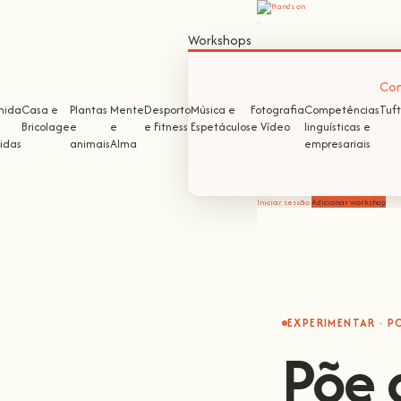
Workshops
Com
mida
Casa e
Plantas
Mente
Desporto
Música e
Fotografia
Competências
Tuft
Bricolage
e
e
e Fitness
Espetáculos
e Vídeo
linguísticas e
idas
animais
Alma
empresariais
Iniciar sessão
Adicionar workshop
EXPERIMENTAR · P
Põe 