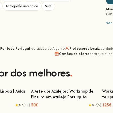
Fotografia analógica
Surf
Mús
Mais
Ver 
Por todo Portugal
, de Lisboa ao Algarve
Professores locais
, verdad
Cartões de oferta
para qualquer
or dos melhores
.
Lisboa | Aulas
A Arte dos Azulejos: Workshop de
Works
Pintura em Azulejo Português
teu p
isboa | Aulas de
A Arte dos Azulejos: Workshop de Pintura
Wor
em Azulejo Português
50€
125€
4.8
(11)
4.9
(5)