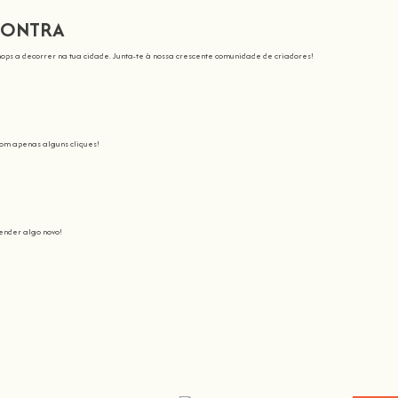
CONTRA
ops a decorrer na tua cidade. Junta-te à nossa crescente comunidade de criadores!
com apenas alguns cliques!
nder algo novo!
sinamos
Junta-te a nós nesta aventura onde vais despertar todo o nosso potencial: o c
 tornar a aprendizagem espetacular e divertida
.
s crescer a comunidade,
porque não há melhor forma de aprenderes algo novo do que colocares
Hands On
.