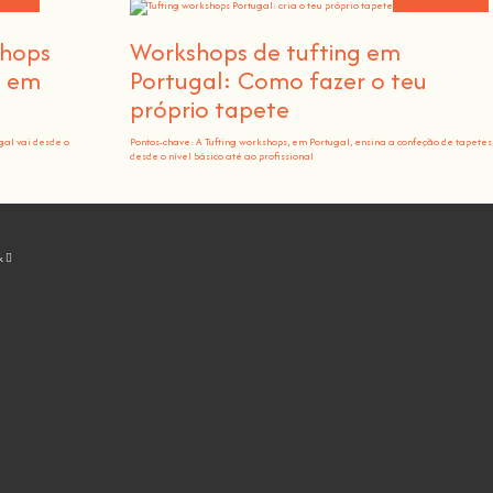
 notícias
Workshops e notícias
shops
Workshops de tufting em
o em
Portugal: Como fazer o teu
próprio tapete
gal vai desde o
Pontos-chave: A Tufting workshops, em Portugal, ensina a confeção de tapetes
desde o nível básico até ao profissional
k