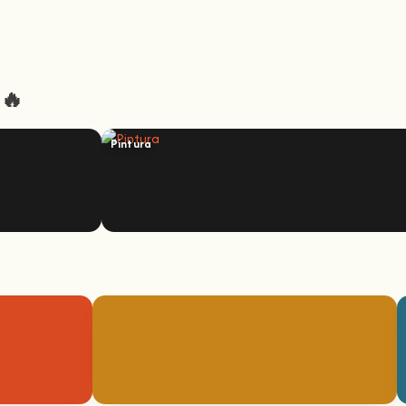
 🔥
Pintura