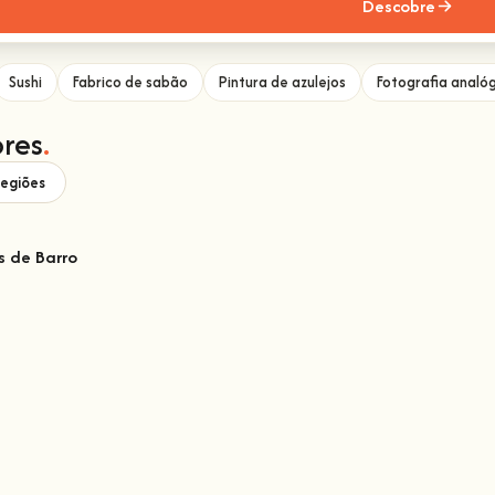
Descobre
Sushi
Fabrico de sabão
Pintura de azulejos
Fotografia analó
res
.
regiões
s de Barro
arro