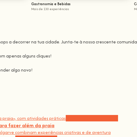
Gastronomia e Bebidas
C
Mais de 130 experiências
M
ops a decorrer na tua cidade. Junta-te à nossa crescente comunida
om apenas alguns cliques!
nder algo novo!
unta-te a nós nesta aventura onde vais despertar todo o nosso potenci
 tornar a aprendizagem espetacular e divertida
.
os crescer a comunidade,
porque não há melhor forma de aprendere
Experiências comunitárias
ra fazer além da praia
Algarve combinam experiências criativas e de aventura