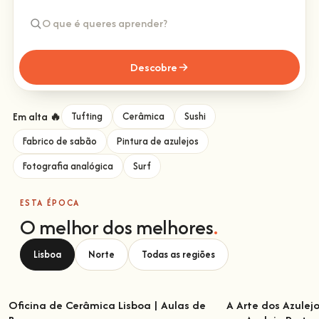
Descobre
Em alta 🔥
Tufting
Cerâmica
Sushi
Fabrico de sabão
Pintura de azulejos
Fotografia analógica
Surf
ESTA ÉPOCA
O melhor dos melhores
.
Lisboa
Norte
Todas as regiões
Oficina de Cerâmica Lisboa | Aulas de
A Arte dos Azulej