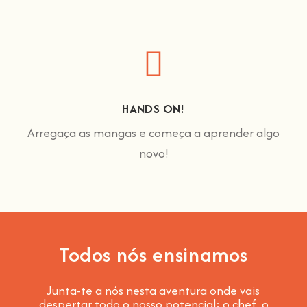
HANDS ON!
Arregaça as mangas e começa a aprender algo
novo!
Todos nós ensinamos
Junta-te a nós nesta aventura onde vais
despertar todo o nosso potencial: o chef, o