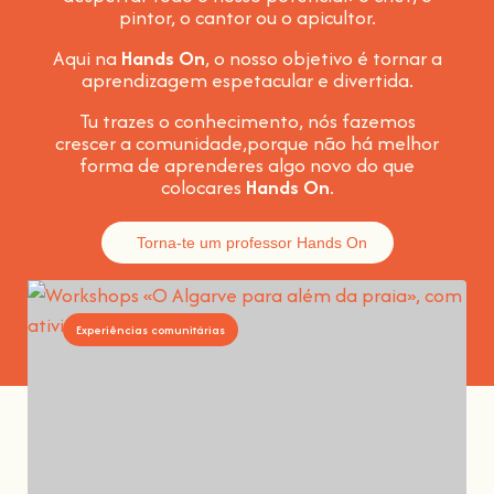
pintor, o cantor ou o apicultor.
Aqui na
Hands On
, o nosso objetivo é tornar a
aprendizagem espetacular e divertida
.
Tu trazes o conhecimento, nós fazemos
crescer a comunidade,
porque não há melhor
forma de aprenderes algo novo do que
colocares
Hands On
.
Torna-te um professor Hands On
Experiências comunitárias