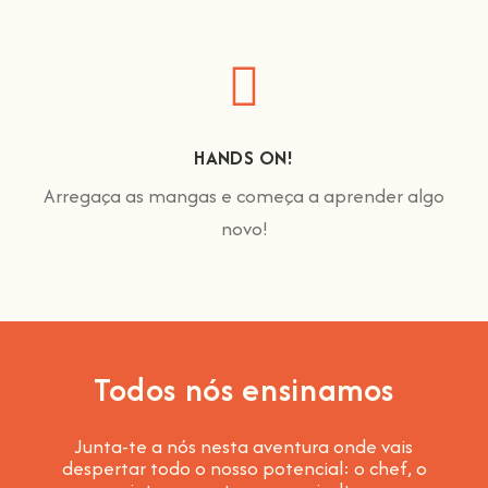
HANDS ON!
Arregaça as mangas e começa a aprender algo
novo!
Todos nós ensinamos
Junta-te a nós nesta aventura onde vais
despertar todo o nosso potencial: o chef, o