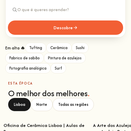
Descobre
Em alta 🔥
Tufting
Cerâmica
Sushi
Fabrico de sabão
Pintura de azulejos
Fotografia analógica
Surf
ESTA ÉPOCA
O melhor dos melhores
.
Lisboa
Norte
Todas as regiões
Oficina de Cerâmica Lisboa | Aulas de
A Arte dos Azulej