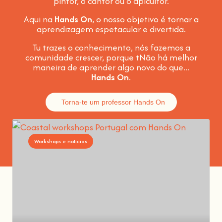
pintor, o cantor ou o apicultor.
Aqui na
Hands On
, o nosso objetivo é tornar a
aprendizagem espetacular e divertida
.
Tu trazes o conhecimento, nós fazemos a
comunidade crescer, porque t
Não há melhor
maneira de aprender algo novo do que...
Hands On
.
Torna-te um professor Hands On
Workshops e notícias