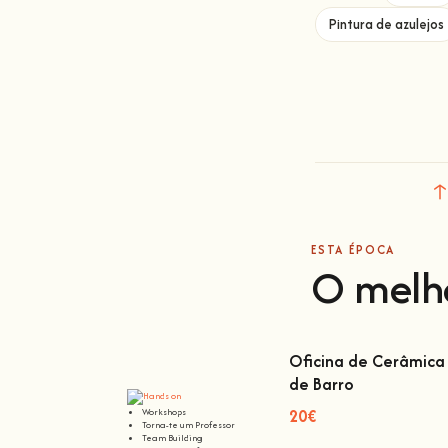
Pintura de azulejos
ESTA ÉPOCA
O melh
Oficina de Cerâmica 
de Barro
Oficina de Cerâmica L
Barro
20€
Workshops
Torna-te um Professor
Team Building