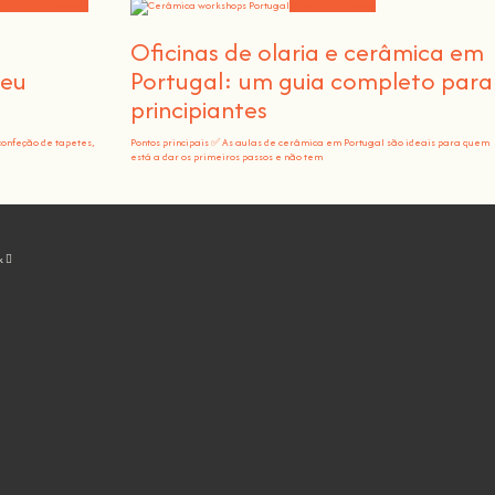
orkshops e notícias
Educação e ensino
m
Oficinas de olaria e cerâmica em
teu
Portugal: um guia completo para
principiantes
confeção de tapetes,
Pontos principais ✅ As aulas de cerâmica em Portugal são ideais para quem
está a dar os primeiros passos e não tem
k