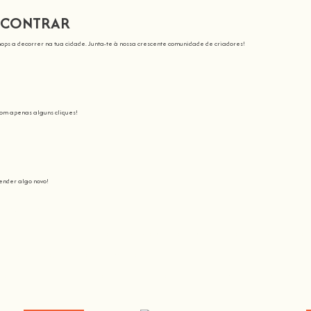
NCONTRAR
ops a decorrer na tua cidade. Junta-te à nossa crescente comunidade de criadores!
com apenas alguns cliques!
nder algo novo!
sinamos
Junta-te a nós nesta aventura onde vais despertar todo o nosso potencial: o c
 tornar a aprendizagem espetacular e divertida
.
s a comunidade crescer, porque t
Não há melhor maneira de aprender algo novo do que...
Hands On
.