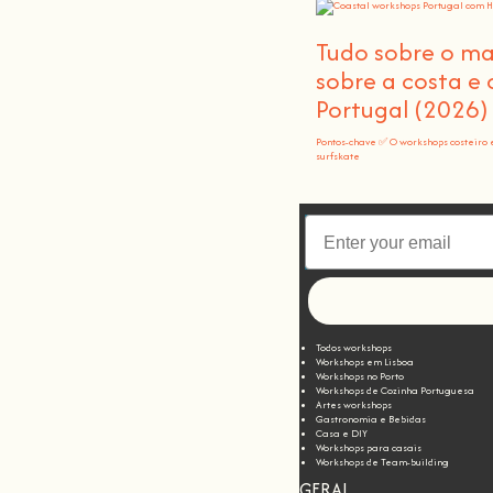
Tudo sobre o m
sobre a costa e
Portugal (2026)
Pontos-chave ✅ O workshops costeiro 
surfskate
Todos workshops
Workshops em Lisboa
Workshops no Porto
Workshops de Cozinha Portuguesa
Artes workshops
Gastronomia e Bebidas
Casa e DIY
Workshops para casais
Workshops de Team-building
GERAL