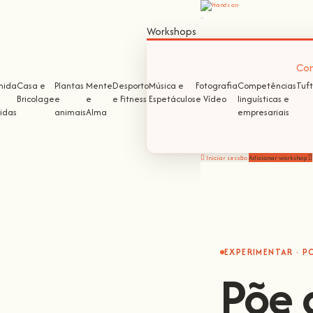
Workshops
Com
mida
Casa e
Plantas
Mente
Desporto
Música e
Fotografia
Competências
Tuft
Bricolage
e
e
e Fitness
Espetáculos
e Vídeo
linguísticas e
idas
animais
Alma
empresariais
Iniciar sessão
Adicionar workshop
EXPERIMENTAR · P
Põe 