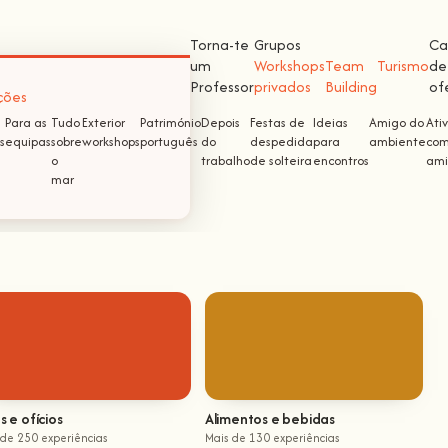
Torna-te
Grupos
Ca
um
Workshops
Team
Turismo
de
Professor
privados
Building
of
ções
Para as
Tudo
Exterior
Património
Depois
Festas de
Ideias
Amigo do
Ati
s
equipas
sobre
workshops
português
do
despedida
para
ambiente
com
o
trabalho
de solteira
encontros
ami
mar
s e ofícios
Alimentos e bebidas
 de 250 experiências
Mais de 130 experiências