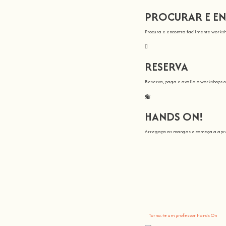
PROCURAR E E
Procura e encontra facilmente worksh
RESERVA
Reserva, paga e avalia o workshops 
HANDS ON!
Arregaça as mangas e começa a apre
Todos nós en
Aqui na
Hands On
, o nosso objetivo é
Tu trazes o conhecimento, nós fazemo
Torna-te um professor Hands On