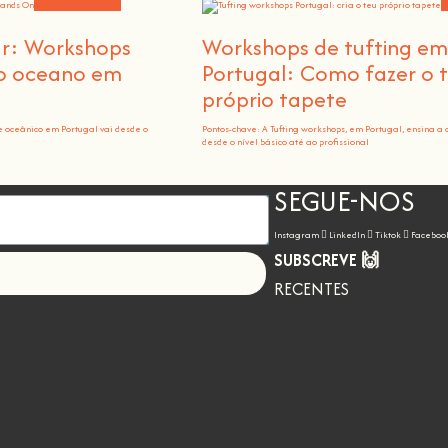
Workshops e notícias
W
ar: Workshops
Workshops de tufting e
 o oceano em
Portugal: Como fazer o 
próprio tapete
e oceânico em Portugal vai desde o
Pontos-chave: A Tufting workshops, em Portugal, ensina a 
desde o nível básico até ao profissional
SEGUE-NOS
Instagram
LinkedIn
Tiktok
Faceboo
SUBSCREVE 🙌
Let's go!
RECENTES