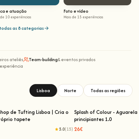
ica e atuação
Foto e vídeo
 de 10 experiências
Mais de 15 experiências
todas as 8 categorias
eiros ateliês
Team-building
& eventos privados
 experiência
Lisboa
Norte
Todas as regiões
hop de Tufting Lisboa | Cria o
Splash of Colour - Aguarela
róprio tapete
principiantes 1.0
kshop de Tufting Lisboa | Cria o teu
Splash of Colour - Aguarela
próprio tapete
principiantes 1.0
26€
5.0
(15)