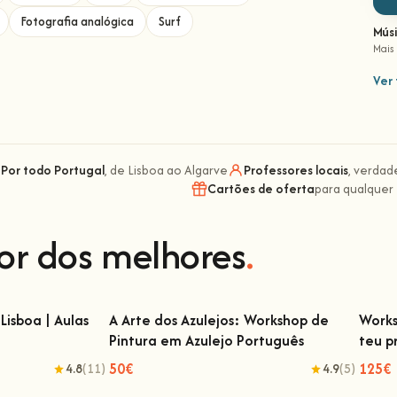
Fotografia analógica
Surf
Mús
Mais
Ver 
Por todo Portugal
, de Lisboa ao Algarve
Professores locais
, verdad
Cartões de oferta
para qualquer
or dos melhores
.
Lisboa | Aulas
A Arte dos Azulejos: Workshop de
Works
Pintura em Azulejo Português
teu p
isboa | Aulas de
A Arte dos Azulejos: Workshop de Pintura
Wor
em Azulejo Português
50€
125€
4.8
(11)
4.9
(5)