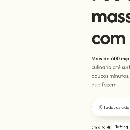
mas
com
Mais de 600 exp
culinária até sur
poucos minutos,
que fazem.
Em alta 🔥
Tufting