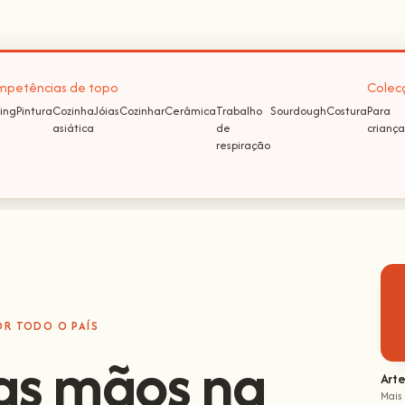
petências de topo
Colec
ing
Pintura
Cozinha
Jóias
Cozinhar
Cerâmica
Trabalho
Sourdough
Costura
Para
asiática
de
criança
respiração
OR TODO O PAÍS
as mãos na
Arte
Mais