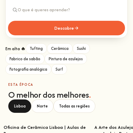
Descobre
Em alta 🔥
Tufting
Cerâmica
Sushi
Fabrico de sabão
Pintura de azulejos
Fotografia analógica
Surf
ESTA ÉPOCA
O melhor dos melhores
.
Lisboa
Norte
Todas as regiões
Oficina de Cerâmica Lisboa | Aulas de
A Arte dos Azulej