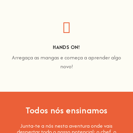
HANDS ON!
Arregaça as mangas e começa a aprender algo
novo!
Todos nós ensinamos
Junta-te a nós nesta aventura onde vais
despertar todo o nosso potencial: o chef, o