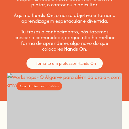
pintor, o cantor ou o apicultor.
Aqui na
Hands On
, o nosso objetivo é tornar a
aprendizagem espetacular e divertida
.
Tu trazes o conhecimento, nós fazemos
crescer a comunidade,
porque não há melhor
forma de aprenderes algo novo do que
colocares
Hands On
.
Torna-te um professor Hands On
Experiências comunitárias