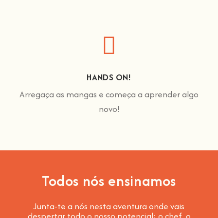
HANDS ON!
Arregaça as mangas e começa a aprender algo
novo!
Todos nós ensinamos
Junta-te a nós nesta aventura onde vais
despertar todo o nosso potencial: o chef, o