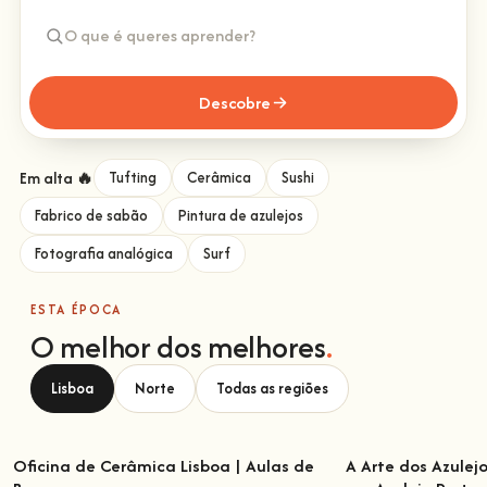
Descobre
Em alta 🔥
Tufting
Cerâmica
Sushi
Fabrico de sabão
Pintura de azulejos
Fotografia analógica
Surf
ESTA ÉPOCA
O melhor dos melhores
.
Lisboa
Norte
Todas as regiões
Oficina de Cerâmica Lisboa | Aulas de
A Arte dos Azulej