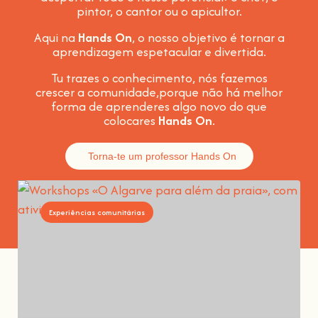
pintor, o cantor ou o apicultor.
Aqui na
Hands On
, o nosso objetivo é tornar a
aprendizagem espetacular e divertida
.
Tu trazes o conhecimento, nós fazemos
crescer a comunidade,
porque não há melhor
forma de aprenderes algo novo do que
colocares
Hands On
.
Torna-te um professor Hands On
Experiências comunitárias