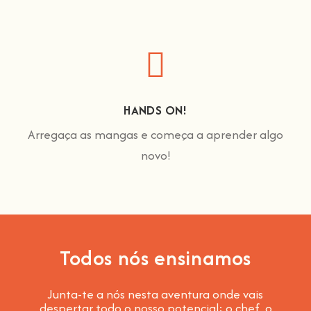
HANDS ON!
Arregaça as mangas e começa a aprender algo
novo!
Todos nós ensinamos
Junta-te a nós nesta aventura onde vais
despertar todo o nosso potencial: o chef, o