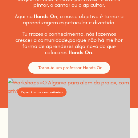
pintor, o cantor ou o apicultor.
Aqui na
Hands On
, o nosso objetivo é tornar a
aprendizagem espetacular e divertida
.
Tu trazes o conhecimento, nós fazemos
crescer a comunidade,
porque não há melhor
forma de aprenderes algo novo do que
colocares
Hands On
.
Torna-te um professor Hands On
Experiências comunitárias