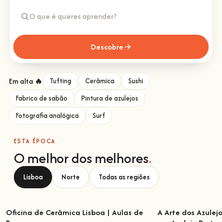
Descobre
Em alta 🔥
Tufting
Cerâmica
Sushi
Fabrico de sabão
Pintura de azulejos
Fotografia analógica
Surf
ESTA ÉPOCA
O melhor dos melhores
.
Lisboa
Norte
Todas as regiões
Oficina de Cerâmica Lisboa | Aulas de
A Arte dos Azulej