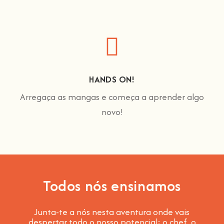
HANDS ON!
Arregaça as mangas e começa a aprender algo
novo!
Todos nós ensinamos
Junta-te a nós nesta aventura onde vais
despertar todo o nosso potencial: o chef, o