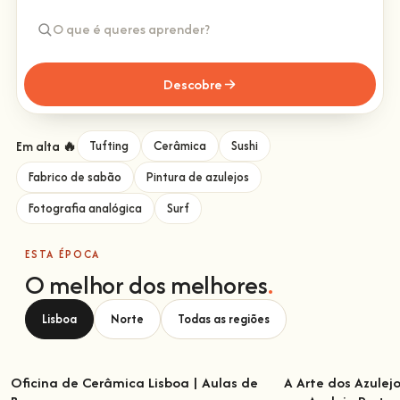
Descobre
Em alta 🔥
Tufting
Cerâmica
Sushi
Fabrico de sabão
Pintura de azulejos
Fotografia analógica
Surf
ESTA ÉPOCA
O melhor dos melhores
.
Lisboa
Norte
Todas as regiões
Oficina de Cerâmica Lisboa | Aulas de
A Arte dos Azulej