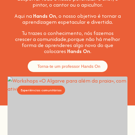
pintor, o cantor ou o apicultor.
Aqui na
Hands On
, o nosso objetivo é tornar a
aprendizagem espetacular e divertida
.
Tu trazes o conhecimento, nós fazemos
crescer a comunidade,
porque não há melhor
forma de aprenderes algo novo do que
colocares
Hands On
.
Torna-te um professor Hands On
Experiências comunitárias