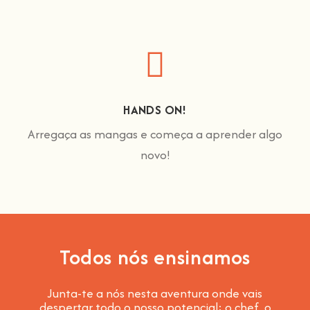
HANDS ON!
Arregaça as mangas e começa a aprender algo
novo!
Todos nós ensinamos
Junta-te a nós nesta aventura onde vais
despertar todo o nosso potencial: o chef, o