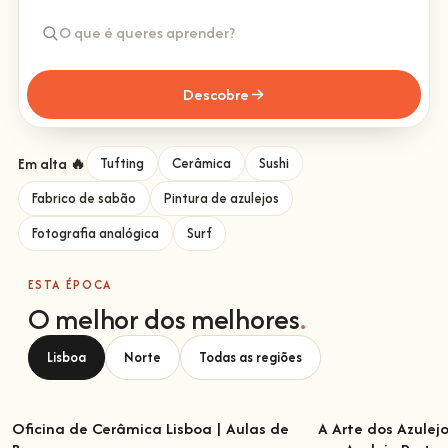
Descobre
Em alta 🔥
Tufting
Cerâmica
Sushi
Fabrico de sabão
Pintura de azulejos
Fotografia analógica
Surf
ESTA ÉPOCA
O melhor dos melhores
.
Lisboa
Norte
Todas as regiões
Oficina de Cerâmica Lisboa | Aulas de
A Arte dos Azulej