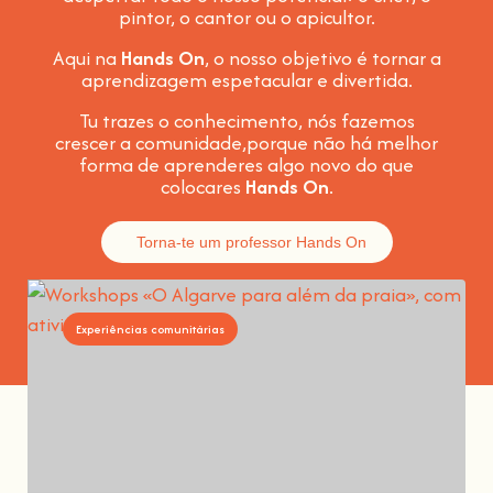
pintor, o cantor ou o apicultor.
Aqui na
Hands On
, o nosso objetivo é tornar a
aprendizagem espetacular e divertida
.
Tu trazes o conhecimento, nós fazemos
crescer a comunidade,
porque não há melhor
forma de aprenderes algo novo do que
colocares
Hands On
.
Torna-te um professor Hands On
Experiências comunitárias