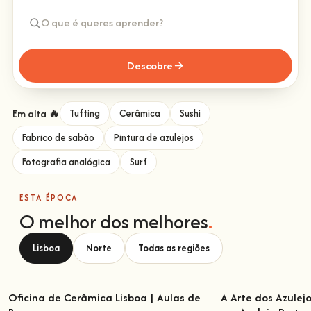
Descobre
Em alta 🔥
Tufting
Cerâmica
Sushi
Fabrico de sabão
Pintura de azulejos
Fotografia analógica
Surf
ESTA ÉPOCA
O melhor dos melhores
.
Lisboa
Norte
Todas as regiões
Oficina de Cerâmica Lisboa | Aulas de
A Arte dos Azulej