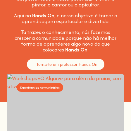
pintor, o cantor ou o apicultor.
Aqui na
Hands On
, o nosso objetivo é tornar a
aprendizagem espetacular e divertida
.
Tu trazes o conhecimento, nós fazemos
crescer a comunidade,
porque não há melhor
forma de aprenderes algo novo do que
colocares
Hands On
.
Torna-te um professor Hands On
Experiências comunitárias