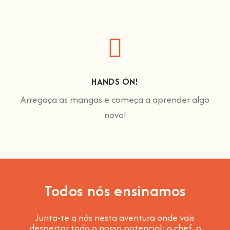
HANDS ON!
Arregaça as mangas e começa a aprender algo
novo!
Todos nós ensinamos
Junta-te a nós nesta aventura onde vais
despertar todo o nosso potencial: o chef, o