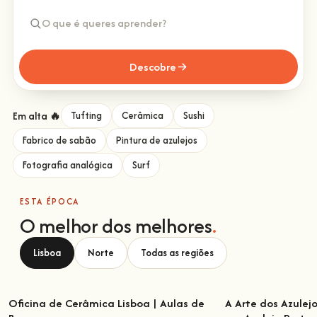
Descobre
Em alta 🔥
Tufting
Cerâmica
Sushi
Fabrico de sabão
Pintura de azulejos
Fotografia analógica
Surf
ESTA ÉPOCA
O melhor dos melhores
.
Lisboa
Norte
Todas as regiões
Oficina de Cerâmica Lisboa | Aulas de
A Arte dos Azulej