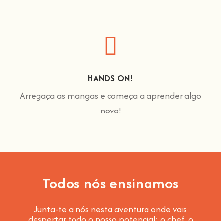
HANDS ON!
Arregaça as mangas e começa a aprender algo
novo!
Todos nós ensinamos
Junta-te a nós nesta aventura onde vais
despertar todo o nosso potencial: o chef, o