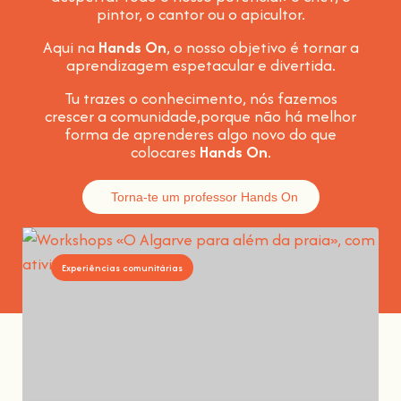
pintor, o cantor ou o apicultor.
Aqui na
Hands On
, o nosso objetivo é tornar a
aprendizagem espetacular e divertida
.
Tu trazes o conhecimento, nós fazemos
crescer a comunidade,
porque não há melhor
forma de aprenderes algo novo do que
colocares
Hands On
.
Torna-te um professor Hands On
Experiências comunitárias