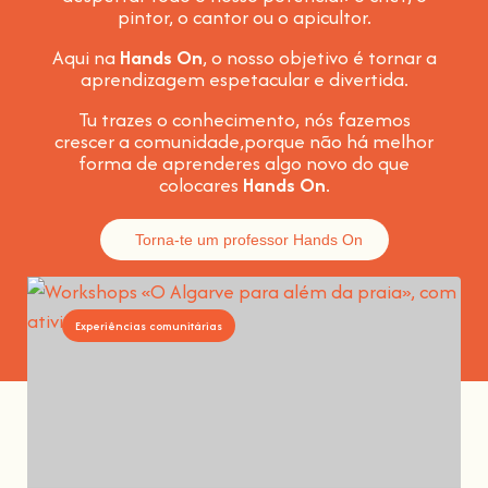
pintor, o cantor ou o apicultor.
Aqui na
Hands On
, o nosso objetivo é tornar a
aprendizagem espetacular e divertida
.
Tu trazes o conhecimento, nós fazemos
crescer a comunidade,
porque não há melhor
forma de aprenderes algo novo do que
colocares
Hands On
.
Torna-te um professor Hands On
Experiências comunitárias