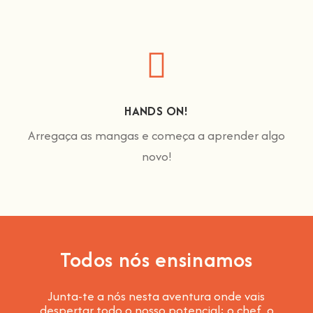
HANDS ON!
Arregaça as mangas e começa a aprender algo
novo!
Todos nós ensinamos
Junta-te a nós nesta aventura onde vais
despertar todo o nosso potencial: o chef, o