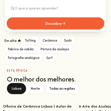
Descobre
Em alta 🔥
Tufting
Cerâmica
Sushi
Fabrico de sabão
Pintura de azulejos
Fotografia analógica
Surf
ESTA ÉPOCA
O melhor dos melhores
.
Lisboa
Norte
Todas as regiões
Oficina de Cerâmica Lisboa | Aulas de
A Arte dos Azulej