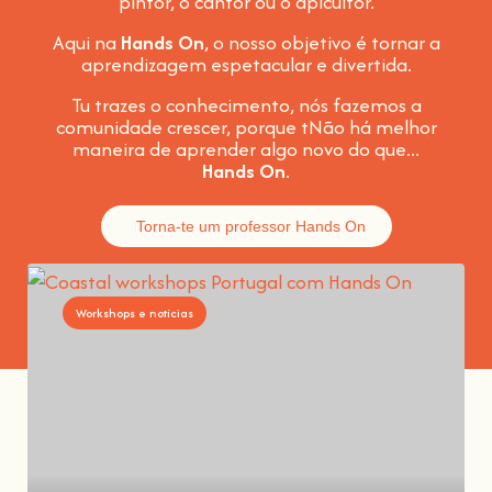
pintor, o cantor ou o apicultor.
Aqui na
Hands On
, o nosso objetivo é tornar a
aprendizagem espetacular e divertida
.
Tu trazes o conhecimento, nós fazemos a
comunidade crescer, porque t
Não há melhor
maneira de aprender algo novo do que...
Hands On
.
Torna-te um professor Hands On
Workshops e notícias