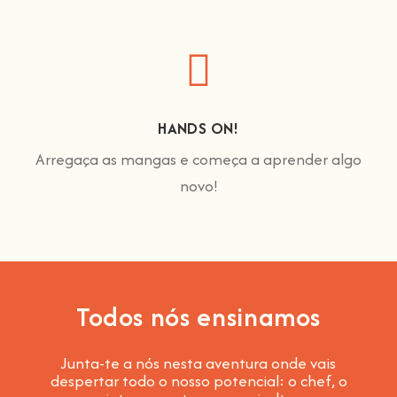
HANDS ON!
Arregaça as mangas e começa a aprender algo
novo!
Todos nós ensinamos
Junta-te a nós nesta aventura onde vais
despertar todo o nosso potencial: o chef, o