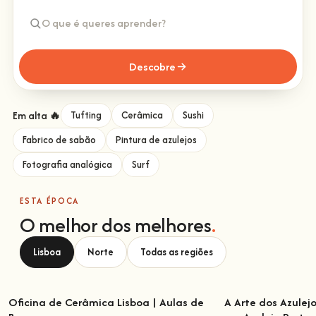
Descobre
Em alta 🔥
Tufting
Cerâmica
Sushi
Fabrico de sabão
Pintura de azulejos
Fotografia analógica
Surf
ESTA ÉPOCA
O melhor dos melhores
.
Lisboa
Norte
Todas as regiões
Oficina de Cerâmica Lisboa | Aulas de
A Arte dos Azulej