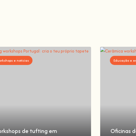
t
Não há melhor
rkshops e notícias
Educação e e
rkshops de tufting em
Oficinas 