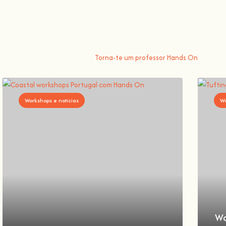
Tu trazes o conhecimento, nós fazemos a comunidade crescer, porque 
maneira de aprender algo novo do que...
Hands On
.
Torna-te um professor Hands On
Workshops e notícias
Wo
Wo