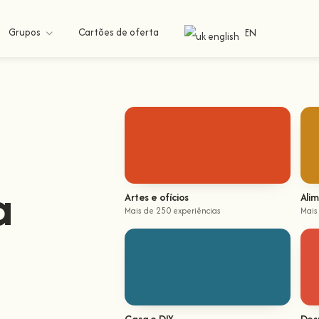
Grupos
Cartões de oferta
EN
a
Artes e ofícios
Ali
Mais de 250 experiências
Mais
Casa e DIY
Desp