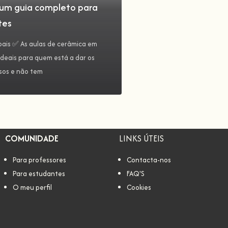
 um guia completo para
tes
pais ✅ As aulas de cerâmica em
ideais para quem está a dar os
ssos e não tem
COMUNIDADE
LINKS ÚTEIS
Para professores
Contacta-nos
Para estudantes
FAQ'S
O meu perfil
Cookies