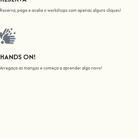
Reserva, paga e avalia o workshops com apenas alguns cliques!
HANDS ON!
Arregaça as mangas e começa a aprender algo novo!
Todos nós ensinamos
Junta-te a nós nesta aventura onde vais despertar todo o nosso pote
pintor, o cantor ou o apicultor.
Aqui na
Hands On
, o nosso objetivo é tornar a aprendizagem espetacul