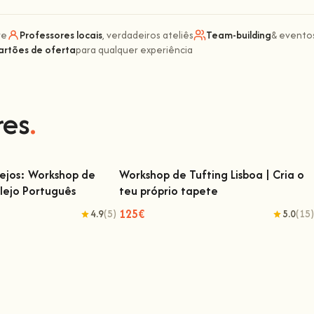
ve
Professores locais
, verdadeiros ateliês
Team-building
& eventos
artões de oferta
para qualquer experiência
res
.
lejos: Workshop de
Workshop de Tufting Lisboa | Cria o
lejo Português
teu próprio tapete
ejos: Workshop de Pintura
Workshop de Tufting Lisboa | Cria o teu
ulejo Português
próprio tapete
125€
4.9
(5)
5.0
(15)