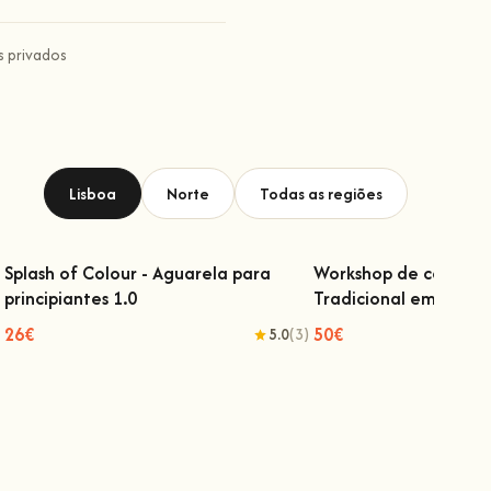
 privados
Lisboa
Norte
Todas as regiões
Splash of Colour - Aguarela para
Workshop de confeçã
principiantes 1.0
Tradicional em Lisboa
Splash of Colour - Aguarela para
Workshop de confeç
principiantes 1.0
Tradicional em
26€
50€
5.0
(3)