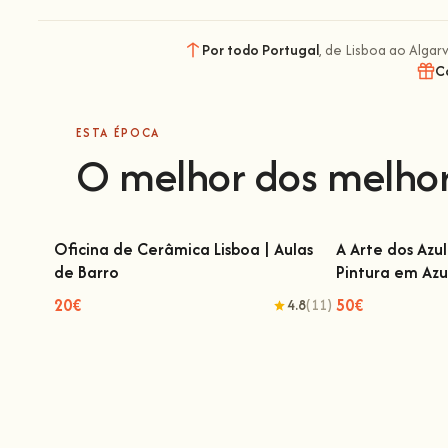
Por todo Portugal
, de Lisboa ao Algar
C
ESTA ÉPOCA
O melhor dos melho
Oficina de Cerâmica Lisboa | Aulas
A Arte dos Azu
de Barro
Pintura em Azu
Oficina de Cerâmica Lisboa | Aulas de
A Arte dos Azul
Barro
em Az
20€
50€
4.8
(11)