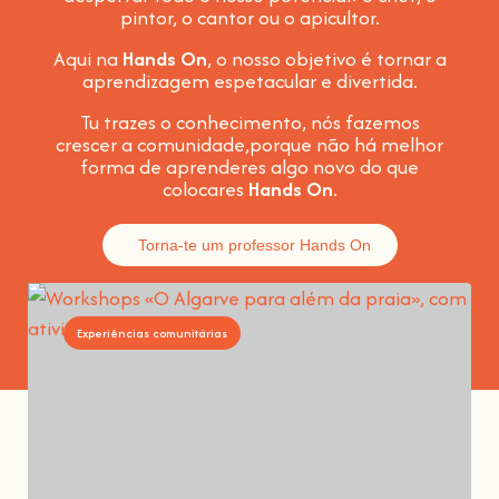
pintor, o cantor ou o apicultor.
Aqui na
Hands On
, o nosso objetivo é tornar a
aprendizagem espetacular e divertida
.
Tu trazes o conhecimento, nós fazemos
crescer a comunidade,
porque não há melhor
forma de aprenderes algo novo do que
colocares
Hands On
.
Torna-te um professor Hands On
Experiências comunitárias