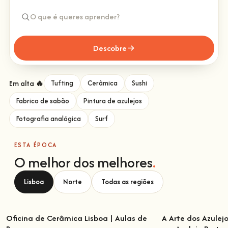
Descobre
Em alta 🔥
Tufting
Cerâmica
Sushi
Fabrico de sabão
Pintura de azulejos
Fotografia analógica
Surf
ESTA ÉPOCA
O melhor dos melhores
.
Lisboa
Norte
Todas as regiões
Oficina de Cerâmica Lisboa | Aulas de
A Arte dos Azulej