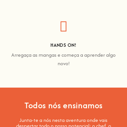
HANDS ON!
Arregaça as mangas e começa a aprender algo
novo!
Todos nós ensinamos
Junta-te a nós nesta aventura onde vais
despertar todo o nosso potencial: o chef, o