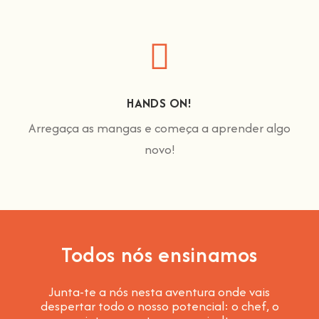
HANDS ON!
Arregaça as mangas e começa a aprender algo
novo!
Todos nós ensinamos
Junta-te a nós nesta aventura onde vais
despertar todo o nosso potencial: o chef, o