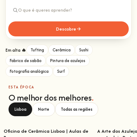
Descobre
Em alta 🔥
Tufting
Cerâmica
Sushi
Fabrico de sabão
Pintura de azulejos
Fotografia analógica
Surf
ESTA ÉPOCA
O melhor dos melhores
.
Lisboa
Norte
Todas as regiões
Oficina de Cerâmica Lisboa | Aulas de
A Arte dos Azulej