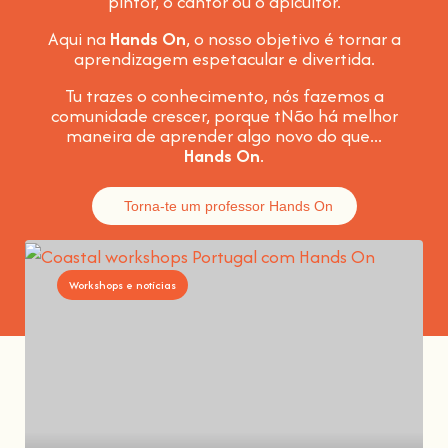
pintor, o cantor ou o apicultor.
Aqui na
Hands On
, o nosso objetivo é tornar a
aprendizagem espetacular e divertida
.
Tu trazes o conhecimento, nós fazemos a
comunidade crescer, porque t
Não há melhor
maneira de aprender algo novo do que...
Hands On
.
Torna-te um professor Hands On
Workshops e notícias