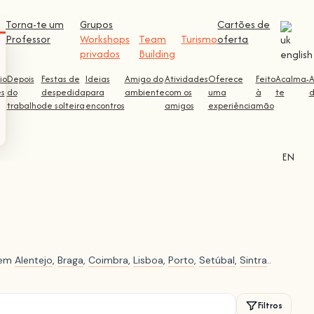
Torna-te um
Grupos
Cartões de
Professor
Workshops
Team
Turismo
oferta
privados
Building
io
Depois
Festas de
Ideias
Amigo do
Atividades
Oferece
Feito
Acalma-
ês
do
despedida
para
ambiente
com os
uma
à
te
d
trabalho
de solteira
encontros
amigos
experiência
mão
EN
e em
Alentejo
,
Braga
,
Coimbra
,
Lisboa
,
Porto
,
Setúbal
,
Sintra
..
Filtros