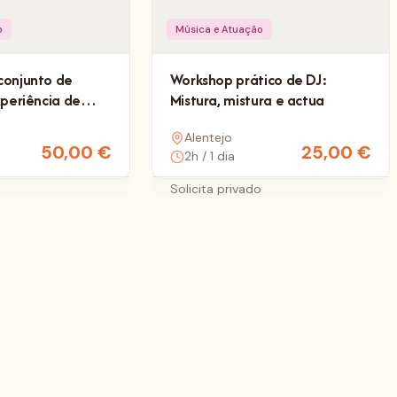
o
Música e Atuação
conjunto de
Workshop prático de DJ:
xperiência de
Mistura, mistura e actua
Alentejo
50,00
€
25,00
€
2h / 1 dia
o
Solicita privado