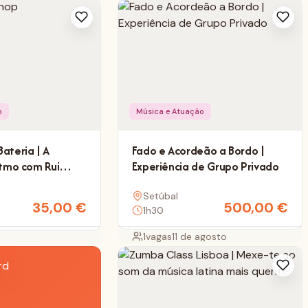
o
Música e Atuação
ateria | A
Fado e Acordeão a Bordo |
itmo com Rui
Experiência de Grupo Privado
Setúbal
35,00
€
500,00
€
1h30
o
1
vagas
11 de agosto