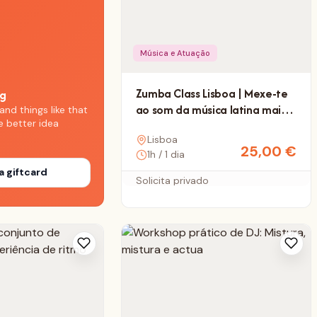
Música e Atuação
Zumba Class Lisboa | Mexe-te
ng
ao som da música latina mais
and things like that
e better idea
quente
Lisboa
25,00
€
1h / 1 dia
a giftcard
Solicita privado