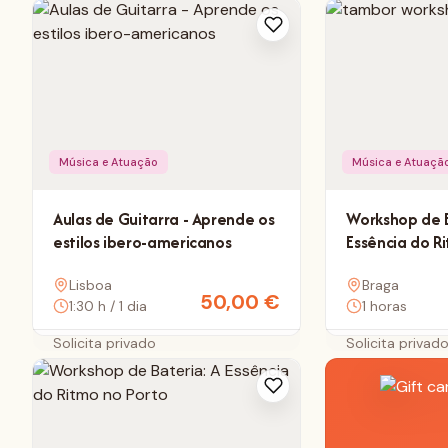
Música e Atuação
Música e Atuaçã
Aulas de Guitarra - Aprende os
Workshop de B
estilos ibero-americanos
Essência do R
Rodrigues
Lisboa
Braga
50,00
€
1:30 h / 1 dia
1 horas
Solicita privado
Solicita privad