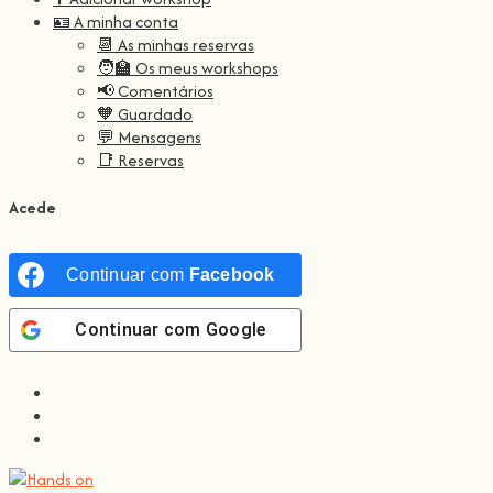
🪪 A minha conta
📆 As minhas reservas
🧑‍🏫 Os meus workshops
📢 Comentários
🧡 Guardado
💬 Mensagens
📑 Reservas
Acede
Continuar com
Facebook
Continuar com
Google