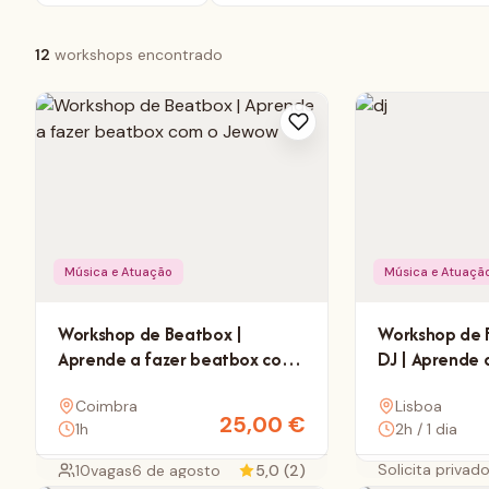
12
workshops encontrado
Música e Atuação
Música e Atuaçã
Workshop de Beatbox |
Workshop de 
Aprende a fazer beatbox com
DJ | Aprende 
o Jewow
Camboja Sele
Coimbra
Lisboa
25,00
€
1h
2h / 1 dia
Solicita privad
10
vagas
6 de agosto
5,0 (2)