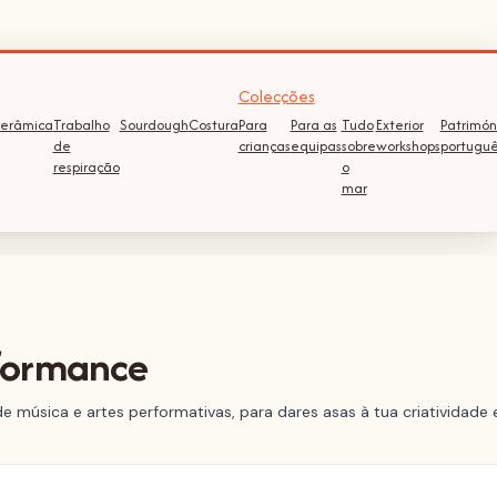
Colecções
erâmica
Trabalho
Sourdough
Costura
Para
Para as
Tudo
Exterior
Patrimón
de
crianças
equipas
sobre
workshops
portugu
respiração
o
mar
rformance
 música e artes performativas, para dares asas à tua criatividad