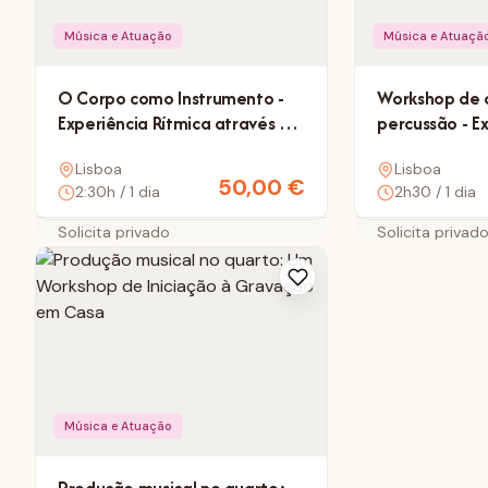
Música e Atuação
Música e Atuaçã
O Corpo como Instrumento -
Workshop de 
Experiência Rítmica através da
percussão - E
Percussão Corporal e da Voz
ritmo coletivo
Lisboa
Lisboa
50,00
€
2:30h / 1 dia
2h30 / 1 dia
Solicita privado
Solicita privad
Música e Atuação