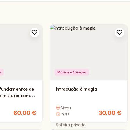
o
Música e Atuação
Fundamentos de
Introdução à magia
a misturar com
ta
Sintra
60,00
€
30,00
€
1h30
o
Solicita privado