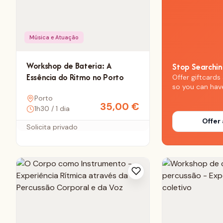
Música e Atuação
Workshop de Bateria: A
Stop Searchi
Essência do Ritmo no Porto
Offer giftcards 
so you can hav
Porto
35,00
€
1h30 / 1 dia
Offer 
Solicita privado