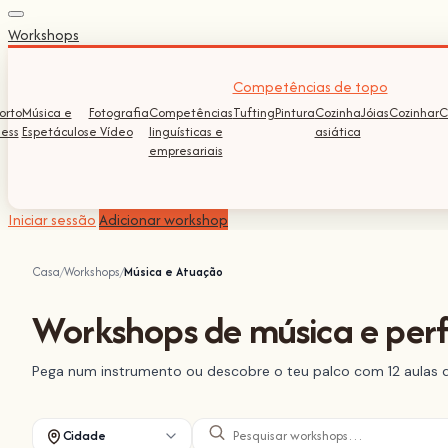
Workshops
Competências de topo
orto
Música e
Fotografia
Competências
Tufting
Pintura
Cozinha
Jóias
Cozinhar
C
ness
Espetáculos
e Vídeo
linguísticas e
asiática
empresariais
Iniciar sessão
Adicionar workshop
Casa
Workshops
Música e Atuação
Workshops de música e pe
Pega num instrumento ou descobre o teu palco com 12 aulas de
Cidade