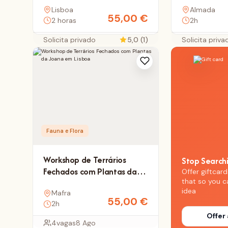
Lisboa
Almada
na natureza
Rita Pina
55,00
€
2 horas
2h
Solicita privado
5,0 (1)
Solicita priva
Fauna e Flora
Workshop de Terrários
Stop Search
Fechados com Plantas da
Offer giftcard
that so you c
Joana em Lisboa
idea
Mafra
55,00
€
2h
Offer 
4
vagas
8 Ago