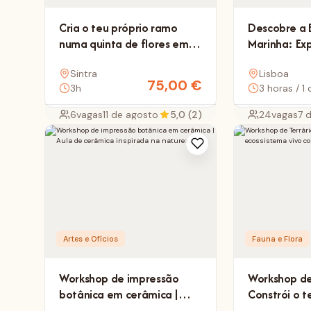
Cria o teu próprio ramo
Descobre a 
numa quinta de flores em
Marinha: Ex
Sintra
educativa d
Sintra
Lisboa
de golfinhos
75,00
€
3h
3 horas / 1 
6
vagas
11 de agosto
5,0 (2)
24
vagas
7 
Artes e Ofícios
Fauna e Flora
Workshop de impressão
Workshop de 
botânica em cerâmica |
Constrói o t
Aula de cerâmica inspirada
ecossistema