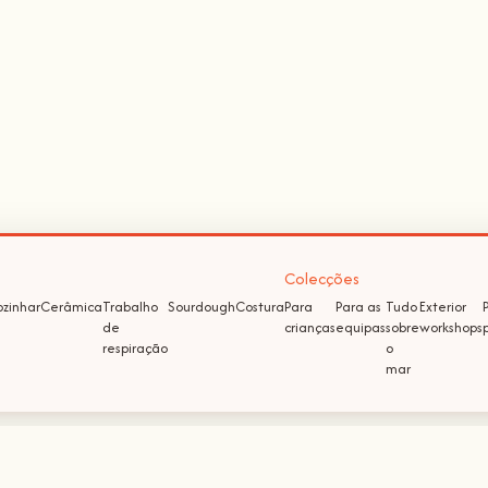
Colecções
zinhar
Cerâmica
Trabalho
Sourdough
Costura
Para
Para as
Tudo
Exterior
de
crianças
equipas
sobre
workshops
respiração
o
mar