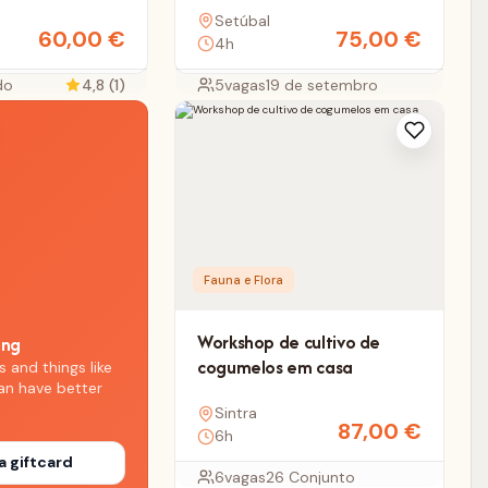
Setúbal
60,00
€
75,00
€
4h
do
4,8 (1)
5
vagas
19 de setembro
Fauna e Flora
Workshop de cultivo de
ing
cogumelos em casa
s and things like
an have better
Sintra
87,00
€
6h
a giftcard
6
vagas
26 Conjunto