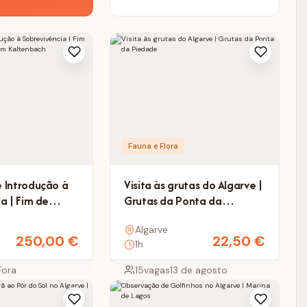
Fauna e Flora
 Introdução à
Visita às grutas do Algarve |
a | Fim de
Grutas da Ponta da
 o Tom
Piedade
Algarve
250,00
€
22,50
€
1h
Fora
15
vagas
13 de agosto