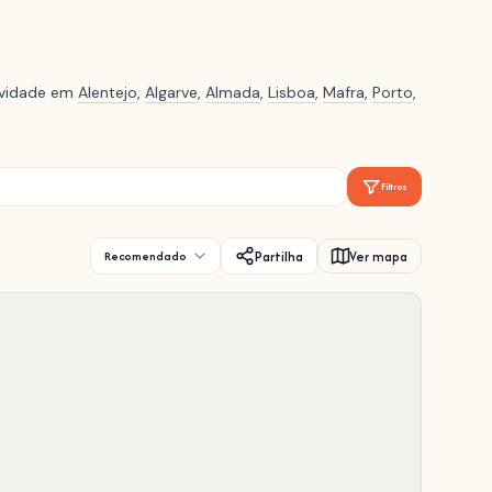
tividade em
Alentejo
,
Algarve
,
Almada
,
Lisboa
,
Mafra
,
Porto
,
Filtros
Partilha
Ver mapa
Recomendado