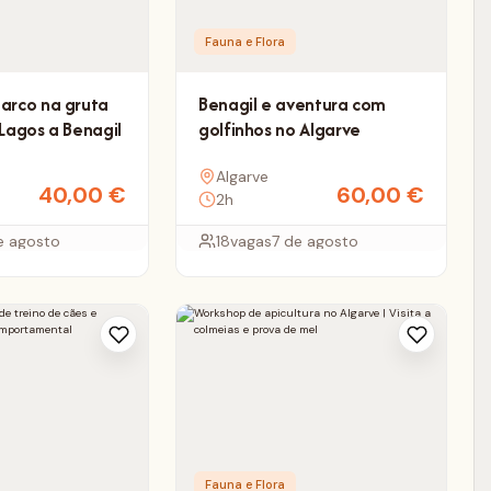
Fauna e Flora
barco na gruta
Benagil e aventura com
 Lagos a Benagil
golfinhos no Algarve
Algarve
40,00
€
60,00
€
2h
e agosto
18
vagas
7 de agosto
Fauna e Flora