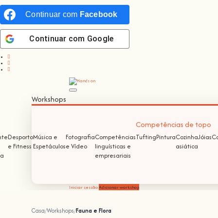
Continuar com
Facebook
Continuar com
Google
Workshops
Competências de topo
nte
Desporto
Música e
Fotografia
Competências
Tufting
Pintura
Cozinha
Jóias
Co
e Fitness
Espetáculos
e Vídeo
linguísticas e
asiática
ma
empresariais
Iniciar sessão
Adicionar workshop
Casa
Workshops
Fauna e Flora