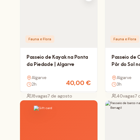
Fauna e Flora
Fauna e Flora
Passeio de Kayak na Ponta
Passeio de 
da Piedade | Algarve
Pôr do Sol n
Lagos
Algarve
Algarve
40,00
€
2h
3h
18
vagas
7 de agosto
40
vagas
7 