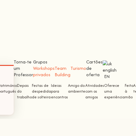
Torna-te
Grupos
Cartões
um
Workshops
Team
Turismo
de
Professor
privados
Building
oferta
EN
Património
Depois
Festas de
Ideias
Amigo do
Atividades
Oferece
Feito
A
português
do
despedida
para
ambiente
com os
uma
à
t
trabalho
de solteira
encontros
amigos
experiência
mão