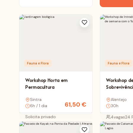
Fauna e Flora
Fauna e Flora
Workshop Horta em
Workshop de
Permacultura
Sobrevivênci
semana com
Sintra
Alentejo
Kaltenbach
61,50
€
6h / 1 dia
30h
Solicita privado
4
vagas
24 