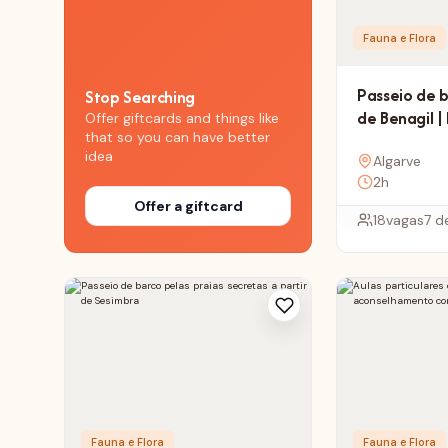
Fauna e Flora
Passeio de 
Stop Searching
de Benagil |
Offer giftcards and things like
that so you can have better
idea
Algarve
2h
Offer a giftcard
18
vagas
7 d
Fauna e Flora
Fauna e Flora