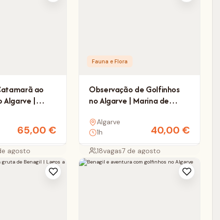
Fauna e Flora
Catamarã ao
Observação de Golfinhos
o Algarve |
no Algarve | Marina de
Lagos
Algarve
65,00
€
40,00
€
1h
de agosto
18
vagas
7 de agosto