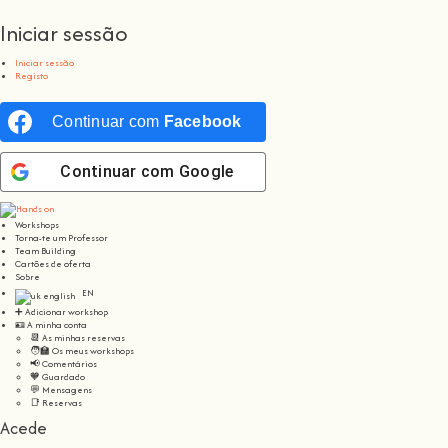
Iniciar sessão
Iniciar sessão
Registo
Continuar com
Facebook
Continuar com
Google
Workshops
Torna-te um Professor
Team Building
Cartões de oferta
Sobre
EN
➕ Adicionar workshop
🪪 A minha conta
📆 As minhas reservas
🧑‍🏫 Os meus workshops
📢 Comentários
🧡 Guardado
💬 Mensagens
📑 Reservas
Acede