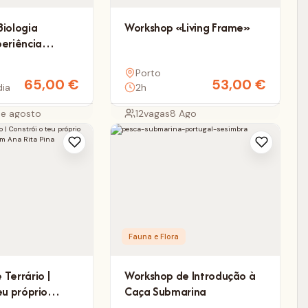
Biologia
Workshop «Living Frame»
periência
e observação
Porto
 em Lisboa
65,00
€
53,00
€
dia
2h
de agosto
12
vagas
8 Ago
Fauna e Flora
Terrário |
Workshop de Introdução à
eu próprio
Caça Submarina
 vivo com Ana