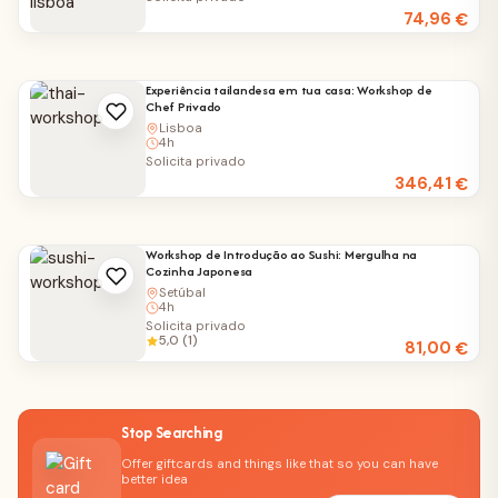
74,96
€
Experiência tailandesa em tua casa: Workshop de
Chef Privado
Lisboa
4h
Solicita privado
346,41
€
Workshop de Introdução ao Sushi: Mergulha na
Cozinha Japonesa
Setúbal
4h
Solicita privado
5,0 (1)
81,00
€
Stop Searching
Offer giftcards and things like that so you can have
better idea