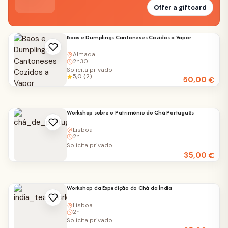
Offer a giftcard
Baos e Dumplings Cantoneses Cozidos a Vapor
Almada
2h30
Solicita privado
5,0 (2)
50,00
€
Workshop sobre o Património do Chá Português
Lisboa
2h
Solicita privado
35,00
€
Workshop da Expedição do Chá da Índia
Lisboa
2h
Solicita privado