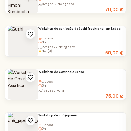
8
vagas
13 de agosto
70,00
€
Workshop de confeção de Sushi Tradicional em Lisboa
Lisboa
3h
2
vagas
22 de agosto
4,7 (3)
50,00
€
Workshop de Cozinha Asiática
Lisboa
3h
4
vagas
3 Fora
75,00
€
Workshop de chá japonês
Lisboa
2h