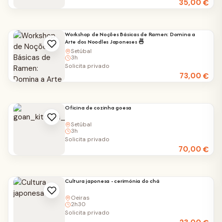
35,00
€
Workshop de Noções Básicas de Ramen: Domina a
Arte dos Noodles Japoneses 🍜
Setúbal
3h
Solicita privado
73,00
€
Oficina de cozinha goesa
Setúbal
3h
Solicita privado
70,00
€
Cultura japonesa - cerimónia do chá
Oeiras
2h30
Solicita privado