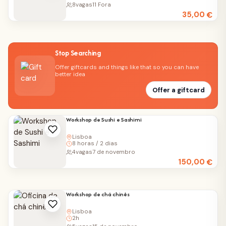
8
vagas
11 Fora
35,00
€
Stop Searching
Offer giftcards and things like that so you can have
better idea
Offer a giftcard
Workshop de Sushi e Sashimi
Lisboa
8 horas / 2 dias
4
vagas
7 de novembro
150,00
€
Workshop de chá chinês
Lisboa
2h