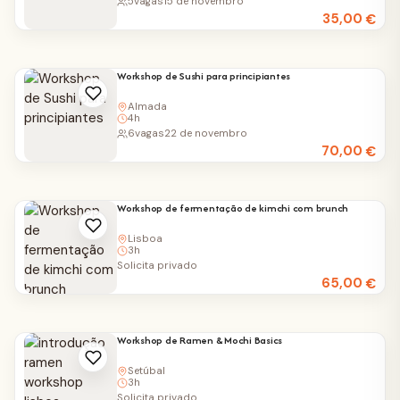
5
vagas
15 de novembro
35,00
€
Workshop de Sushi para principiantes
Almada
4h
6
vagas
22 de novembro
70,00
€
Workshop de fermentação de kimchi com brunch
Lisboa
3h
Solicita privado
65,00
€
Workshop de Ramen & Mochi Basics
Setúbal
3h
Solicita privado