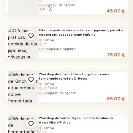
3h
2
vagas
21 de agosto
4,8 (1)
45,00
€
Oficinas práticas de comida de rua japonesa, privadas
ou para atividades de team building
Lisboa
3h
50
vagas
8 Conjunto
75,00
€
Workshop de Kimchi | Faz a tua própria couve
fermentada com Sara Di Rocco
Lisboa
2h / 1 dia
10
vagas
9 de agosto
65,00
€
Workshop de Fermentação | Kimchi, Kombucha,
Massa Mãe e Pickles
Lisboa
2h