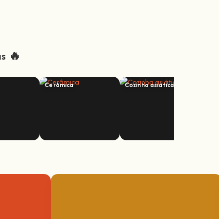
s 🔥
Cerâmica
Cozinha asiática
Cozi