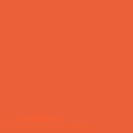
Workshops e notícias
sobre a costa e o oceano em Portugal (2026)
ro e oceânico em Portugal vai desde o surfskate