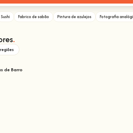
Sushi
Fabrico de sabão
Pintura de azulejos
Fotografia analóg
ores
.
 regiões
as de Barro
Barro