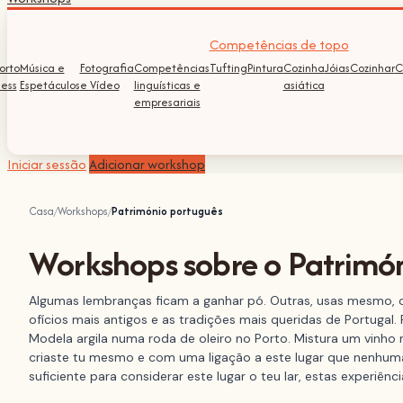
Competências de topo
orto
Música e
Fotografia
Competências
Tufting
Pintura
Cozinha
Jóias
Cozinhar
C
ness
Espetáculos
e Vídeo
linguísticas e
asiática
empresariais
Iniciar sessão
Adicionar workshop
Casa
Workshops
Património português
Workshops sobre o Patrimó
Algumas lembranças ficam a ganhar pó. Outras, usas mesmo, 
ofícios mais antigos e as tradições mais queridas de Portugal
Modela argila numa roda de oleiro no Porto. Mistura um vinho
criaste tu mesmo e com uma ligação a este lugar que nenhuma vi
suficiente para considerar este lugar o teu lar, estas experiê