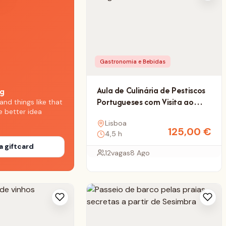
Gastronomia e Bebidas
Aula de Culinária de Pestiscos
ng
Portugueses com Visita ao
and things like that
e better idea
Mercado
Lisboa
125,00
€
4,5 h
a giftcard
12
vagas
8 Ago