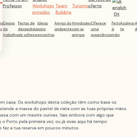
Professor
Workshops
Team
Turismo
oferta
privados
Building
EN
io
Depois
Festas de
Ideias
Amigo do
Atividades
Oferece
Feito
Acalma-
ês
do
despedida
para
ambiente
com os
uma
à
te
d
trabalho
de solteira
encontros
amigos
experiência
mão
a em casa. Os workshops desta coleção têm como base os
. Estende a massa do pastel de nata com as tuas próprias mãos.
tuguesa com um mestre ourives. Vais embora com algo que
 o Porto pela primeira vez, ou já vivas aqui há tempo
 e faz a tua reserva em poucos minutos.