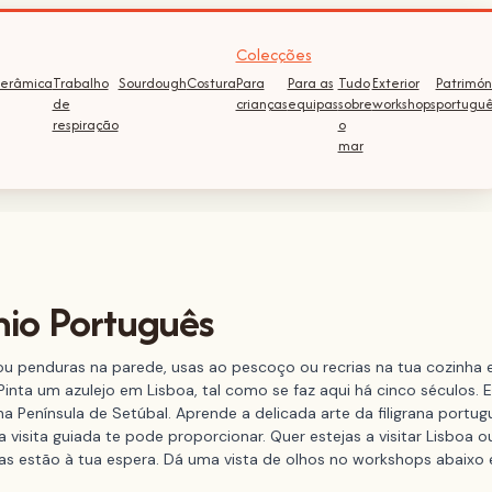
Colecções
erâmica
Trabalho
Sourdough
Costura
Para
Para as
Tudo
Exterior
Patrimón
de
crianças
equipas
sobre
workshops
portugu
respiração
o
mar
nio Português
ou penduras na parede, usas ao pescoço ou recrias na tua cozinh
. Pinta um azulejo em Lisboa, tal como se faz aqui há cinco séculos
 na Península de Setúbal. Aprende a delicada arte da filigrana por
sita guiada te pode proporcionar. Quer estejas a visitar Lisboa ou
ncias estão à tua espera. Dá uma vista de olhos no workshops abaixo