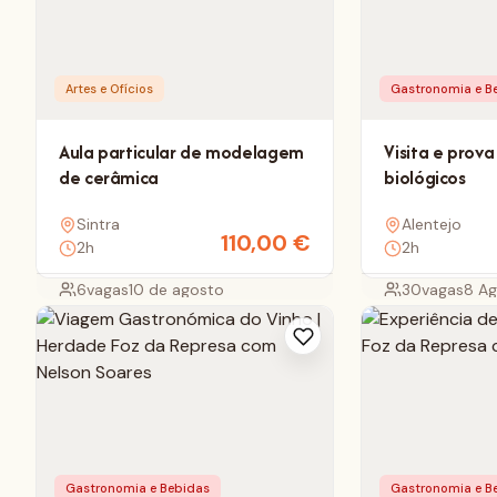
Artes e Ofícios
Gastronomia e B
Aula particular de modelagem
Visita e prova
de cerâmica
biológicos
Sintra
Alentejo
110,00
€
2h
2h
6
vagas
10 de agosto
30
vagas
8 A
Gastronomia e Bebidas
Gastronomia e B