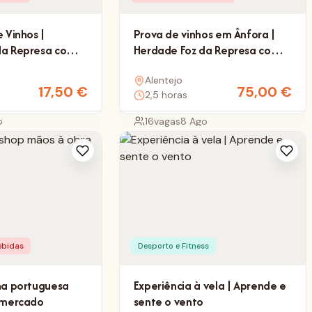
 Vinhos |
Prova de vinhos em Ânfora |
da Represa com
Herdade Foz da Represa com
s
Nelson Soares
Alentejo
17,50
€
75,00
€
2,5 horas
o
16
vagas
8 Ago
ebidas
Desporto e Fitness
ha portuguesa
Experiência à vela | Aprende e
o mercado
sente o vento