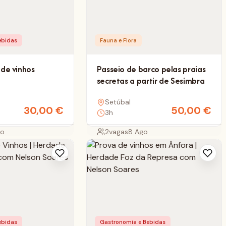
ebidas
Fauna e Flora
 de vinhos
Passeio de barco pelas praias
secretas a partir de Sesimbra
Setúbal
30,00
€
50,00
€
3h
go
2
vagas
8 Ago
ebidas
Gastronomia e Bebidas