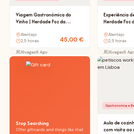
Viagem Gastronómica do
Experiência de
Vinho | Herdade Foz da
Herdade Foz 
Represa com Nelson Soares
Nelson Soare
Alentejo
Alentejo
45,00
€
2,5 horas
2,5 horas
16
vagas
8 Ago
16
vagas
8 Ag
Gastronomia e B
Aula de cozin
Stop Searching
com visita a
Offer giftcards and things like that