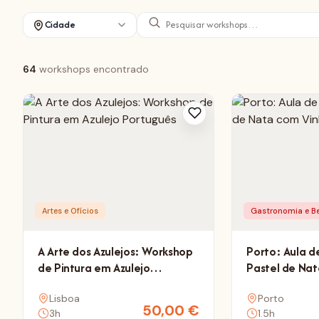
Cidade
64
workshops encontrado
Artes e Ofícios
Gastronomia e B
A Arte dos Azulejos: Workshop
Porto: Aula d
de Pintura em Azulejo
Pastel de Nat
Português
Porto
Lisboa
Porto
50,00
€
3h
1.5h