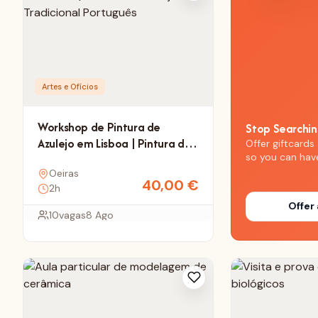
Artes e Ofícios
Workshop de Pintura de
Stop Searchi
Azulejo em Lisboa | Pintura de
Offer giftcards 
so you can hav
Azulejo Tradicional Português
Oeiras
40,00
€
2h
Offer 
10
vagas
8 Ago