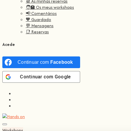
📆 As minhas reservas
🧑‍🏫 Os meus workshops
📢 Comentários
🧡 Guardado
💬 Mensagens
📑 Reservas
Acede
Continuar com
Facebook
Continuar com
Google
Workshops