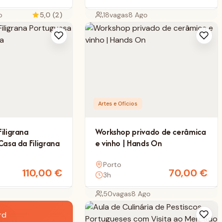
o
5,0 (2)
18
vagas
8 Ago
Artes e Ofícios
iligrana
Workshop privado de cerâmica
Casa da Filigrana
e vinho | Hands On
Porto
110,00
€
70,00
€
3h
o
50
vagas
8 Ago