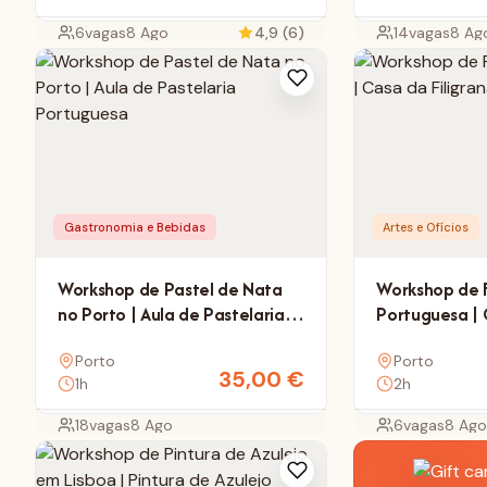
6
vagas
8 Ago
4,9 (6)
14
vagas
8 Ag
Gastronomia e Bebidas
Artes e Ofícios
Workshop de Pastel de Nata
Workshop de F
no Porto | Aula de Pastelaria
Portuguesa | 
Portuguesa
Porto
Porto
35,00
€
1h
2h
18
vagas
8 Ago
6
vagas
8 Ag